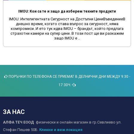
IMOU: Кои са те и защо да изберем техните продукти
IMOU: Интелигентната Сигурност на Достъпни ЦениВъведениеВ
днешно време, когато става въпрос за сигурност, няма
компромиси. И ето тук идва IMOU – брандът, който предлага
страхотни камери на супер цени. В този пост ще ви разкажем
защо IMOU е ..
ПОРЪЧКИ ПО ТЕЛЕФОНА СЕ ПРИЕМАТ В ДЕЛНИЧНИ ДНИ МЕЖДУ 9:30 -
17:30Ч.
ЗА НАС
АЛФА ТЕЧ ЕООД
физически и онлайн магазин в гр.Севлиево ул.
Стефан Пешев 50Б.
Кликни и виж локация