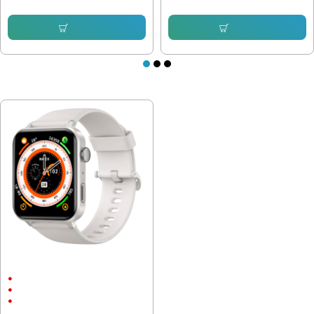
Купи
Купи
ПОСЛЕДНО РАЗГЛЕДАХТЕ
Смарт часовник Blackview R30
Pro, 44мм, Бял BVR-30Pro-G
1.85" (4.7 см) (286 х 240) IPS
Bluetooth 5.2
280 mAh