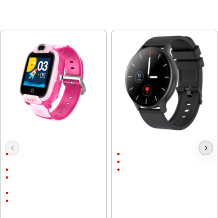
МОЖЕ ДА ХАРЕСАТЕ ОЩЕ
Смарт часовник Canyon Jondy
Смарт часовник Canyon Badian
KW-44, Розов, 4G, Camera, GPS
SW-68, 45мм, Черен
1.44" (3.66 см) (240 х 240) TFT
1.28" (3.25 см) (240 х 240)
сензорен
Bluetooth 5.0
Вградена уеб камера
190 mAh
•Wi-Fi 802.11 b/g/n •GPS,
GLONASS
Наличен слот за Nano-SIM
50.36 € (98.50 лв.)
700 mAh
76.44 € (149.50 лв.)