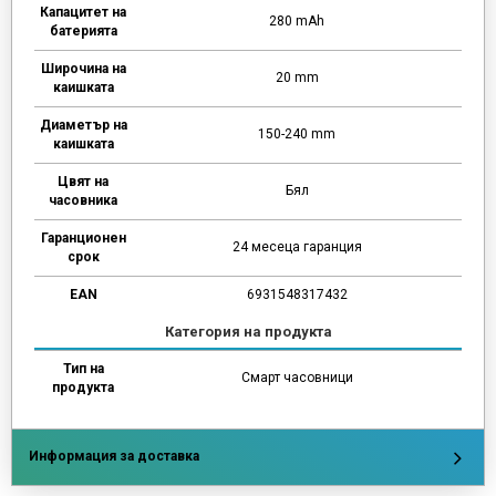
Капацитет на
280 mAh
батерията
Широчина на
20 mm
каишката
Диаметър на
150-240 mm
каишката
Цвят на
Бял
часовника
Гаранционен
24 месеца гаранция
срок
EAN
6931548317432
Категория на продукта
Тип на
Смарт часовници
продукта
Информация за доставка