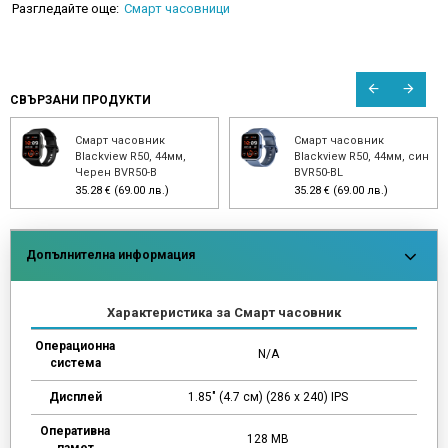
Разгледайте още:
Смарт часовници
СВЪРЗАНИ ПРОДУКТИ
Смарт часовник
Смарт часовник
Blackview R50, 44мм,
Blackview R50, 44мм, син
Черен BVR50-B
BVR50-BL
35.28 € (69.00 лв.)
35.28 € (69.00 лв.)
Допълнителна информация
Характеристика за Смарт часовник
Операционна
N/A
система
Дисплей
1.85" (4.7 см) (286 х 240) IPS
Оперативна
128 MB
памет