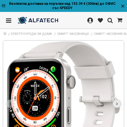
Безплатна доставка на поръчки над 153.39 € (300лв) до ОФИС
със SPEEDY
ЕЛЕКТРОУРЕДИ ЗА ДОМА
СМАРТ ЧАСОВНИЦИ
СМАРТ ЧАСОВНИК BLA