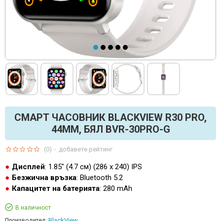
СМАРТ ЧАСОВНИК BLACKVIEW R30 PRO,
44ММ, БЯЛ BVR-30PRO-G
(0)
-
добавете рейтинг
Дисплей
: 1.85" (4.7 см) (286 х 240) IPS
Безжична връзка
: Bluetooth 5.2
Капацитет на батерията
: 280 mAh
В наличност
BlackView
Производител: