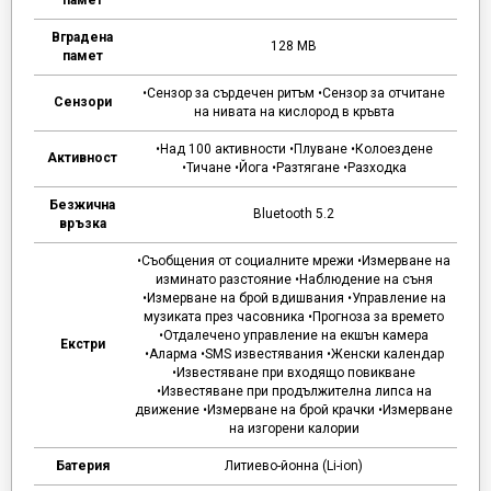
Вградена
128 MB
памет
•Сензор за сърдечен ритъм •Сензор за отчитане
Сензори
на нивата на кислород в кръвта
•Над 100 активности •Плуване •Колоездене
Активност
•Тичане •Йога •Разтягане •Разходка
Безжична
Bluetooth 5.2
връзка
•Съобщения от социалните мрежи •Измерване на
изминато разстояние •Наблюдение на съня
•Измерване на брой вдишвания •Управление на
музиката през часовника •Прогноза за времето
•Отдалечено управление на екшън камера
Екстри
•Аларма •SMS известявания •Женски календар
•Известяване при входящо повикване
•Известяване при продължителна липса на
движение •Измерване на брой крачки •Измерване
на изгорени калории
Батерия
Литиево-йонна (Li-ion)