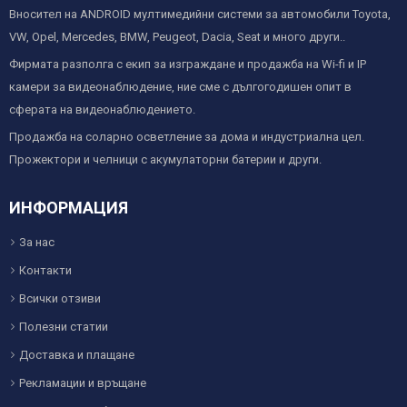
Вносител на ANDROID мултимедийни системи за автомобили Toyota,
VW, Opel, Mercedes, BMW, Peugeot, Dacia, Seat и много други..
Фирмата разполга с екип за изграждане и продажба на Wi-fi и IP
камери за видеонаблюдение, ние сме с дългогодишен опит в
сферата на видеонаблюдението.
Продажба на соларно осветление за дома и индустриална цел.
Прожектори и челници с акумулаторни батерии и други.
ИНФОРМАЦИЯ
За нас
Контакти
Всички отзиви
Полезни статии
Доставка и плащане
Рекламации и връщане