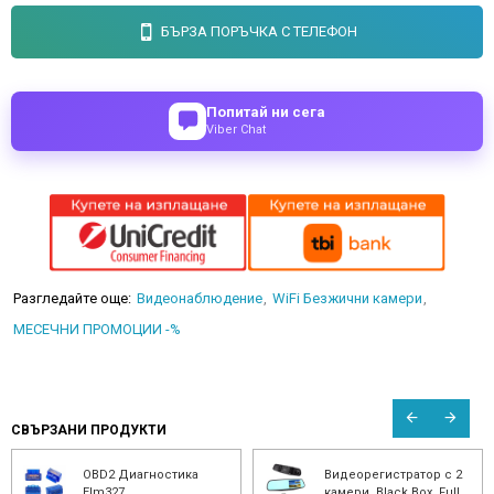
БЪРЗА ПОРЪЧКА С ТЕЛЕФОН
Попитай ни сега
Viber Chat
Разгледайте още:
Видеонаблюдение
WiFi Безжични камери
МЕСЕЧНИ ПРОМОЦИИ -%
СВЪРЗАНИ ПРОДУКТИ
ностика
Видеорегистратор с 2
Видео регис
камери, Black Box, Full
BlackBox 2.8"