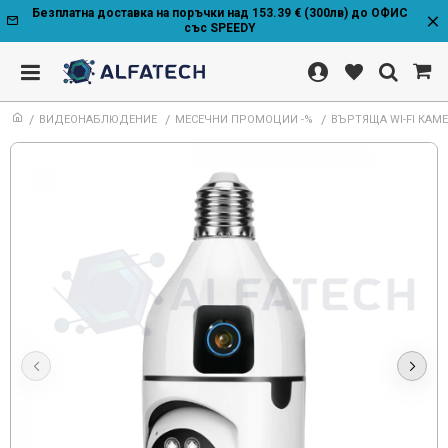
Безплатна доставка на поръчки над 153.39 € (300лв) до ОФИС
със SPEEDY
ВИДЕОНАБЛЮДЕНИЕ
МЕСЕЧНИ ПРОМОЦИИ -%
ВЪРТЯЩА WI-FI КАМЕ