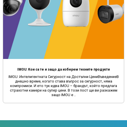
 те и защо да изберем техните продукти
ната Сигурност на Достъпни ЦениВъведениеВ
Защо да избягв
 когато става въпрос за сигурност, няма
сайтове и да изб
то тук идва IMOU – брандът, който предлага
време много пот
 на супер цени. В този пост ще ви разкажем
като Aliexp
защо IMOU е ..