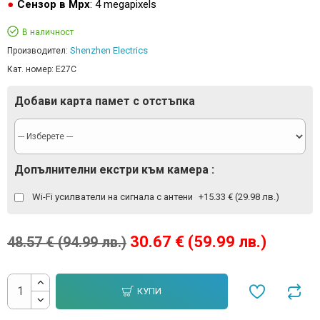
Сензор в Mpx
: 4 megapixels
В наличност
Shenzhen Electrics
Производител:
Кат. номер:
E27C
Добави карта памет с отстъпка
Допълнителни екстри към камера :
Wi-Fi усилватели на сигнала с антени
+15.33 € (29.98 лв.)
30.67 € (59.99 лв.)
48.57 € (94.99 лв.)
КУПИ