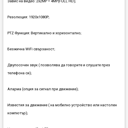
Завис на видео: 2х2MP = 4MP(FULL HD);
Резолюция: 1920х1080P;
PTZ Функция: Вертикално и хоризонтално;
Безжичнa WiFi свързаност;
Двупосочен звук ( позволява да говорите и слушате през
телефона си);
Аларма (опция за сигнал при движение);
Известия за движение ( на мобилно устройство или настолен
компютър);