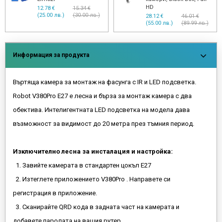
HD
15.34 €
17.90 € (35.01
(30.00 лв.)
28.12 €
46.01 €
(55.00 лв.)
(89.99 лв.)
Информация за продукта
Въртяща камера за монтаж на фасунга с IR и LED подсветка.
Robot V380Pro E27 е лесна и бърза за монтаж камера с два
обектива. Интелигентната LED подсветка на модела дава
възможност за видимост до 20 метра през тъмния период.
Изключително лесна за инсталация и настройка:
1. Завийте камерата в стандартен цокъл E27
2. Изтеглете приложението V380Pro . Направете си
регистрация в приложение.
3. Сканирайте QRD кода в задната част на камерата и
добавете паролата на вашия рутер.