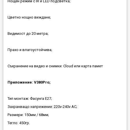
Нощен режим с IR и LED подсветка;
Цветно нощно виждане;
Видимост до 20 метра;
Прахо и влагоустойчива;
Съхранение на видео и снимки: Cloud или карта памет
Приложение: V380Pro;
Тип монтаж: Фасунга Е27;
Захранващо напрежение: 220v-240v AC;
Размери: 150мм / 68мм;
Тегло: 450гр.