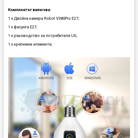
Комплектът включва:
1 х Двойна камера Robot V380Pro E27;
1 х фасунга Е27;
1 х ръководство за потребителя US;
1 х крепежни елементи;