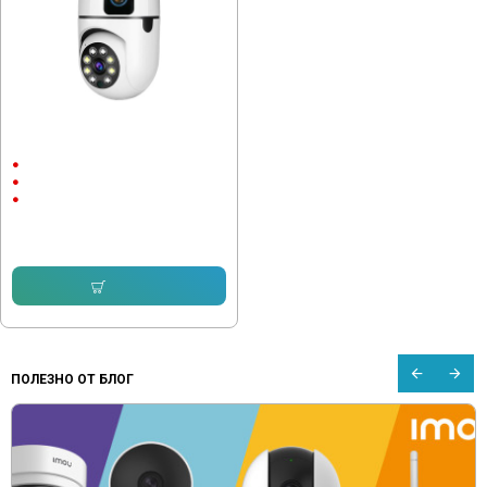
Въртяща Wi-Fi камера за фасунга
с два обектива Robot V380
Вътрешен монтаж
1080P
4 megapixels
48.57 € (94.99 лв.)
30.67 € (59.99 лв.)
Купи
ПОЛЕЗНО ОТ БЛОГ