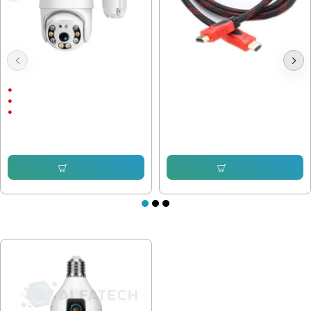
Куполна Камера Icsee 8 LEDс
Кабел HDMI G5 мъжки, 5 Метра
подарък
Външен монтаж
1536P
9.20 € (17.99 лв.)
5 Megapixels
7.66 € (14.98 лв.)
76.69 € (149.99 лв.)
57.12 € (111.72 лв.)
Купи
Купи
ПОСЛЕДНО РАЗГЛЕДАХТЕ