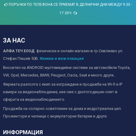
ПОРЪЧКИ ПО ТЕЛЕФОНА СЕ ПРИЕМАТ В ДЕЛНИЧНИ ДНИ МЕЖДУ 9:30 -
17:30Ч.
ЗА НАС
АЛФА ТЕЧ ЕООД
физически и онлайн магазин в гр.Севлиево ул.
Стефан Пешев 50Б.
Кликни и виж локация
Вносител на ANDROID мултимедийни системи за автомобили Toyota,
VW, Opel, Mercedes, BMW, Peugeot, Dacia, Seat и много други..
Фирмата разполга с екип за изграждане и продажба на Wi-fi и IP
камери за видеонаблюдение, ние сме с дългогодишен опит в
сферата на видеонаблюдението.
Продажба на соларно осветление за дома и индустриална цел.
Прожектори и челници с акумулаторни батерии и други.
ИНФОРМАЦИЯ