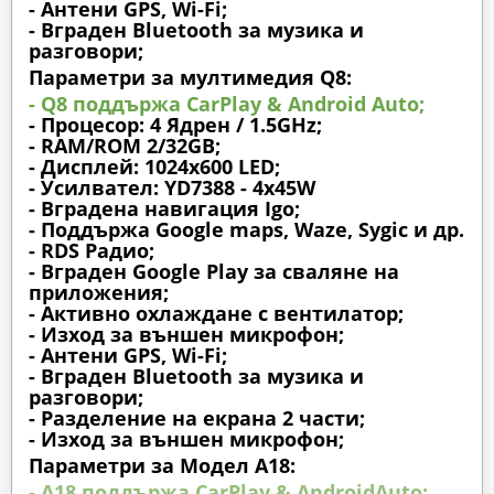
- Антени GPS, Wi-Fi;
- Вграден Bluetooth за музика и
разговори;
Параметри за мултимедия Q8:
- Q8 поддържа CarPlay & Android Auto;
- Процесор: 4 Ядрен / 1.5GHz;
- RAM/ROM 2/32GB;
- Дисплей: 1024х600 LED;
- Усилвател: YD7388 - 4x45W
- Вградена навигация Igo;
- Поддържа Google maps, Waze, Sygic и др.
- RDS Радио;
- Вграден Google Play за сваляне на
приложения;
- Активно охлаждане с вентилатор;
- Изход за външен микрофон;
- Антени GPS, Wi-Fi;
- Вграден Bluetooth за музика и
разговори;
- Разделение на екрана 2 части;
- Изход за външен микрофон;
Параметри за Модел A18:
- A18 поддържа CarPlay & AndroidAuto;