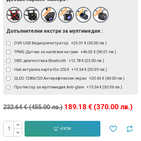
Допълнителни екстри за мултимедия :
DVR USB Видеорегистратор
+23.01 € (45.00 лв.)
TPMS Датчик за налягане на гуми
+46.02 € (90.01 лв.)
OBD диагностика Bluetooth
+12.78 € (25.00 лв.)
Най актуална карта IGo 2024
+15.54 € (30.39 лв.)
QLED 1280x720 Антирефлексен екран
+20.45 € (40.00 лв.)
Протектор за мултимедия Anti-glare
+15.54 € (30.39 лв.)
189.18 € (370.00 лв.)
232.64 € (455.00 лв.)
КУПИ