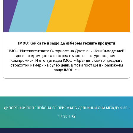
IMOU: Кои са те и защо да изберем техните продукти
IMOU: Интелигентната Сигурност на Достъпни ЦениВъведениеВ
днешно време, когато става въпрос за сигурност, няма
компромиси. И ето тук идва IMOU – брандът, който предлага
страхотни камери на супер цени. В този пост ще ви разкажем
защо IMOU е ..
ПОРЪЧКИ ПО ТЕЛЕФОНА СЕ ПРИЕМАТ В ДЕЛНИЧНИ ДНИ МЕЖДУ 9:30 -
17:30Ч.