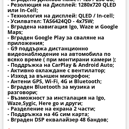
- Резолюция на Дисплей: 1280х720 QLED
или In-Cell;
- Технология на дисплей: QLED / In-cell;
- Усилвател: TAS6424QD - 4x75W;
- Вградена навигация Igo, Waze и Google
Maps;
- Вграден Google Play за сваляне на
приложения;
- G9 поддържа дистанционно
видеонаблюдение на автомобила по
всяко време ( при монтирани камери );
- Поддръжка на CarPlay & Android Auto;
- Активно охлаждане с вентилатор;
- Изход за външен микрофон;
- Антени GPS, Wi-Fi, 4G и Bluetooth;
- Вграден Bluetooth за музика и
разговори;
- Възможност за инсталация на Igo,
Waze,Sygic, Here go и други;
- Разделение на екрана 2 части;
- Поддръжка на 4G сим карта;
- Вграден DSP еквалайзер 48 бандов;