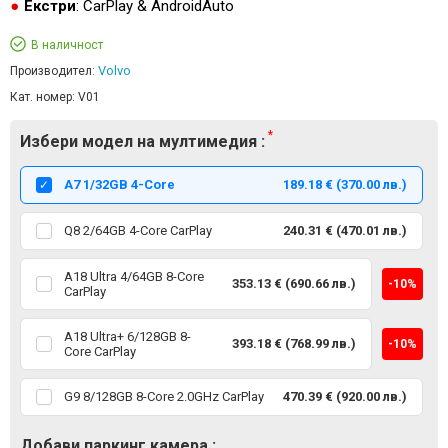
Екстри
: CarPlay & AndroidAuto
В наличност
Volvo
Производител:
Кат. номер:
V01
Избери модел на мултимедия :
А7 1/32GB 4-Core
189.18 € (370.00 лв.)
Q8 2/64GB 4-Core CarPlay
240.31 € (470.01 лв.)
A18 Ultra 4/64GB 8-Core
353.13 € (690.66 лв.)
-10%
CarPlay
A18 Ultra+ 6/128GB 8-
393.18 € (768.99 лв.)
-10%
Core CarPlay
G9 8/128GB 8-Core 2.0GHz CarPlay
470.39 € (920.00 лв.)
Добави паркинг камера :