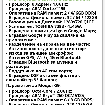
- Процесор: 8 ядрен / 1.8GHz;
- Процесор: ARM Cortex™ 55
- Оперативна RAM памет: 2 / 4/ 6GB DDR4;
- Вградена Дискова памет: 32 / 64 / 128GB;
- Резолюция на Дисплей: 1280х720 QLED
- Усилвател: TOSHIBA 7388 - 4x45W;
- Вградена навигация Igo и Google Maps;
- Вграден Google Play за сваляне на
приложения;
- Разделение на екрана на две части;
- Активно охлаждане с вентилатор;
- Изход за външен микрофон;
- Антени GPS, Wi-Fi, 4G и Bluetooth;
- Вграден Bluetooth за музика и
разговори;
- Поддръжка на 4G сим карта;
- Вградено DSP активен филтър с
еквалайзер 32 бандов;
Параметри за Модел G9:
- Процесор: Octa-Core / 2.0GHz;
- Процесор: ARM Kryo™ 260 QCM6125;
- Оперативна RAM памет: 6 / 8 GB DDR5;
- Вградена Дискова памет: 128 / 256 GB;