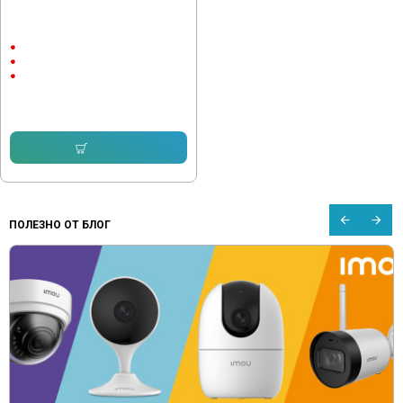
Мултимедия за Volvo XC90 2004-
2014 9"
9"
Android
CarPlay & AndroidAuto
232.64 € (455.00 лв.)
189.18 € (370.00 лв.)
Купи
ПОЛЕЗНО ОТ БЛОГ