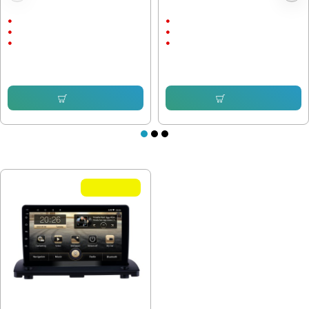
Мултимедия VOLVO V40 C30 C70
Мултимедия VOLVO S60 2010-
V50 2006-2012 - 9"
2018
9"
9"
Android
Android
CarPlay & AndroidAuto
CarPlay & AndroidAuto
232.64 € (455.00 лв.)
232.64 € (455.00 лв.)
168.72 € (329.99 лв.)
168.72 € (329.99 лв.)
Купи
Купи
ПОСЛЕДНО РАЗГЛЕДАХТЕ
Летни Оферти