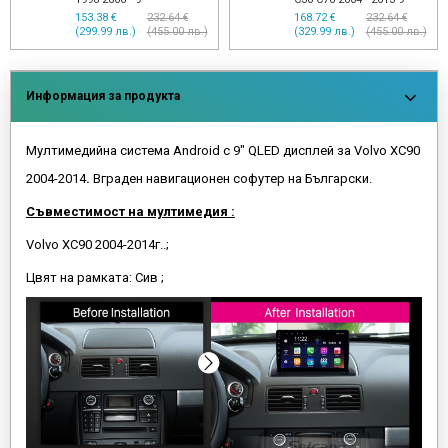
153.38 €
232.64 €
168.72 €
232.64 €
(299.99 лв.)
(455.00 лв.)
(329.99 лв.)
(455.00 лв.)
Информация за продукта
Мултимедийна система Android с 9" QLED дисплей за Volvo XC90
2004-2014
.
Вграден навигационен софутер на Български.
Съвместимост на мултимедия :
Volvo XC90 2004-2014г..;
Цвят на рамката: Сив ;