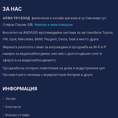
ЗА НАС
АЛФА ТЕЧ ЕООД
физически и онлайн магазин в гр.Севлиево ул.
Стефан Пешев 50Б.
Кликни и виж локация
Вносител на ANDROID мултимедийни системи за автомобили Toyota,
VW, Opel, Mercedes, BMW, Peugeot, Dacia, Seat и много други..
Фирмата разполга с екип за изграждане и продажба на Wi-fi и IP
камери за видеонаблюдение, ние сме с дългогодишен опит в
сферата на видеонаблюдението.
Продажба на соларно осветление за дома и индустриална цел.
Прожектори и челници с акумулаторни батерии и други.
ИНФОРМАЦИЯ
За нас
Контакти
Всички отзиви