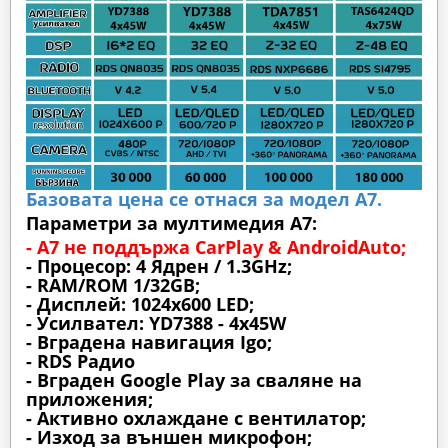
Базовата цена се отнася за модел А7.
Параметри за мултимедия A7:
- A7 не поддържа CarPlay & AndroidAuto;
- Процесор: 4 Ядрен / 1.3GHz;
- RAM/ROM 1/32GB;
- Дисплей: 1024х600 LED;
- Усилвател: YD7388 - 4x45W
- Вградена навигация Igo;
- RDS Радио
- Вграден Google Play за сваляне на
приложения;
- Активно охлаждане с вентилатор;
- Изход за външен микрофон;