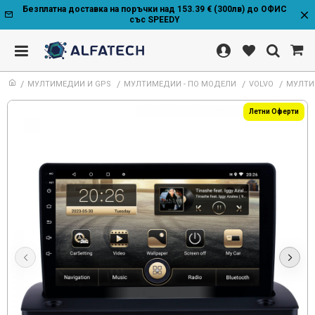
Безплатна доставка на поръчки над 153.39 € (300лв) до ОФИС
със SPEEDY
МУЛТИМЕДИИ И GPS
МУЛТИМЕДИИ - ПО МОДЕЛИ
VOLVO
МУЛТИМ
Летни Оферти