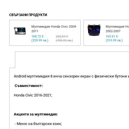
СВЪРЗАНИ ПРОДУКТИ
-
Мултимедия Honda Civic 2004-
Мултимедия Ho
2011
2002-2007
168.72 €
232.64 €
163.61 €
(329.99 лв.)
(455.00 лв.)
(319.99 лв.)
Android мултимедия 8 инча сензорен екран с физически бутони и
Съвместимост:
Honda Civic 2016-2021;
Акценти за мултимедия:
- Меню на български език;