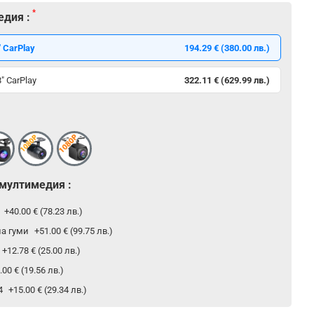
едия :
 CarPlay
194.29 € (380.00 лв.)
" CarPlay
322.11 € (629.99 лв.)
 мултимедия :
р
+40.00 € (78.23 лв.)
на гуми
+51.00 € (99.75 лв.)
+12.78 € (25.00 лв.)
.00 € (19.56 лв.)
24
+15.00 € (29.34 лв.)