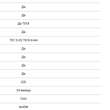
Да
Да
Да TS18
Да
TS7 2+32 TS18 4+64
Да
Да
Да
Да
LED
24 месеца
Civic
4x45W