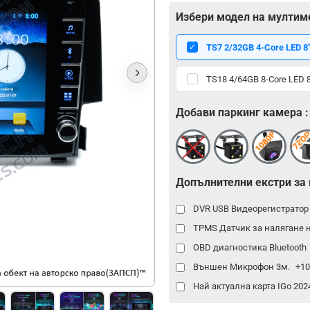
Избери модел на мултим
TS7 2/32GB 4-Core LED 8"
TS18 4/64GB 8-Core LED 8
Добави паркинг камера :
Допълнителни екстри за
DVR USB Видеорегистрато
TPMS Датчик за налягане 
OBD диагностика Bluetooth
Външен Микрофон 3м.
+10
Най актуална карта IGo 20