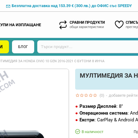
Безплатна доставка над 153.39 € (300 лв.) до ОФИС със SPEEDY
СРАВНИ ПРОДУКТИ
СПИСЪ
КУПИ НА ИЗПЛАЩАНЕ
общи характеристики
преглед
И
БЛОГ
ТИМЕДИЯ ЗА HONDA CIVIC 10 GEN 2016-2021 С БУТОНИ 8 ИНЧА
МУЛТИМЕДИЯ ЗА HO
(0)
-
добавете рейти
Размер Дисплей
: 8"
Операционна система
: And
Екстри
: CarPlay & Android 
В наличност
Пр