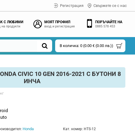
Регистрация
Свържете се с нас
К С ЛЮБИМИ
МОЯТ ПРОФИЛ
ПОРЪЧАЙТЕ НА
 на продукти
вход и регистрация
0885 578 453
В количка: 0 (0.00 € (0.00 лв.))
NDA CIVIC 10 GEN 2016-2021 С БУТОНИ 8
ИНЧА
нг
roid
Auto
Honda
оизводител:
Кат. номер:
HTS-12