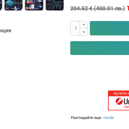
204.52 € (400.01 лв.)
анция
Разгледайте още:
Honda