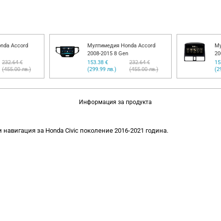
nda Accord
Мултимедия Honda Accord
Му
2008-2015 8 Gen
20
232.64 €
153.38 €
232.64 €
15
(455.00 лв.)
(299.99 лв.)
(455.00 лв.)
(2
Информация за продукта
 навигация за Honda Civic поколение 2016-2021 година.