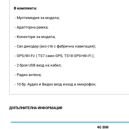
В комплекта:
- Мултимедия за модела;
- Адапторна рамка;
- Конектори за модела;
- Can декодер (ако сте с фабрична навигация);
- GPS/Wi-Fi/ ( TS7 само GPS, TS18 GPS+Wi-Fi );
- 2 броя USB вход на кабел;
- Радио антена;
- 10 бр. Аудио и Видео вход изход и микрофон;
ДОПЪЛНИТЕЛНА ИНФОРМАЦИЯ
4G SIM