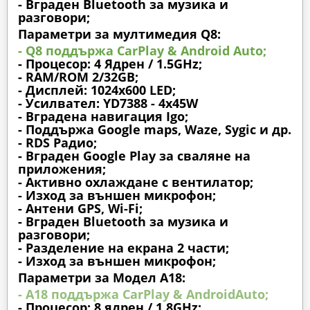
- Вграден Bluetooth за музика и
разговори;
Параметри за мултимедия Q8:
- Q8 поддържа CarPlay & Android Auto;
- Процесор: 4 Ядрен / 1.5GHz;
- RAM/ROM 2/32GB;
- Дисплей: 1024х600 LED;
- Усилвател: YD7388 - 4x45W
- Вградена навигация Igo;
- Поддържа Google maps, Waze, Sygic и др.
- RDS Радио;
- Вграден Google Play за сваляне на
приложения;
- Активно охлаждане с вентилатор;
- Изход за външен микрофон;
- Антени GPS, Wi-Fi;
- Вграден Bluetooth за музика и
разговори;
- Разделение на екрана 2 части;
- Изход за външен микрофон;
Параметри за Модел A18:
- A18 поддържа CarPlay & AndroidAuto;
- Процесор: 8 ядрен / 1.8GHz;