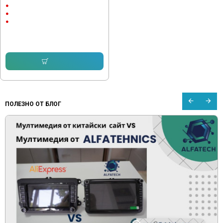
10.1"
Android
CarPlay & AndroidAuto
232.64 € (455.00 лв.)
168.72 € (329.99 лв.)
Купи
ПОЛЕЗНО ОТ БЛОГ