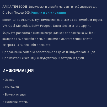
АЛФА ТЕЧ ЕООД
физически и онлайн магазин в гр.Севлиево ул.
Стефан Пешев 50Б.
Кликни и виж локация
Вносител на ANDROID мултимедийни системи за автомобили Toyota,
VW, Opel, Mercedes, BMW, Peugeot, Dacia, Seat и много други..
Фирмата разполга с екип за изграждане и продажба на Wi-fi и IP
камери за видеонаблюдение, ние сме с дългогодишен опит в
сферата на видеонаблюдението.
Продажба на соларно осветление за дома и индустриална цел.
Прожектори и челници с акумулаторни батерии и други.
ИНФОРМАЦИЯ
За нас
Контакти
Всички отзиви
Полезни статии