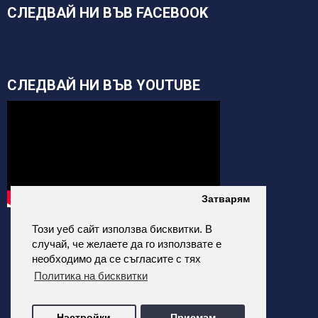
СЛЕДВАЙ НИ ВЪВ FACEBOOK
СЛЕДВАЙ НИ ВЪВ YOUTUBE
Затварям
Този уеб сайт използва бисквитки. В
случай, че желаете да го използвате е
необходимо да се съгласите с тях
Политика на бисквитки
alfatehnics.com © 2026 Всички права запазени.
Настройки
Приемам