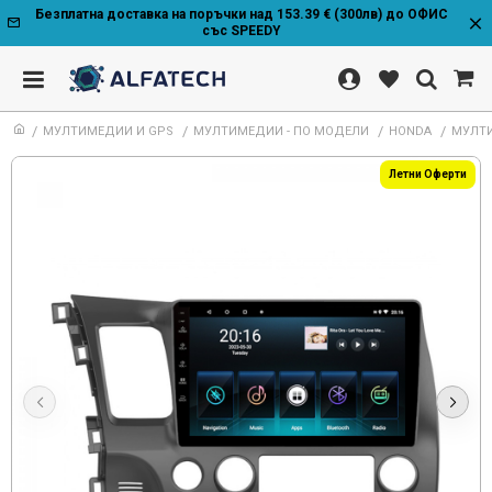
Безплатна доставка на поръчки над 153.39 € (300лв) до ОФИС
със SPEEDY
МУЛТИМЕДИИ И GPS
МУЛТИМЕДИИ - ПО МОДЕЛИ
HONDA
МУЛТИ
Летни Оферти