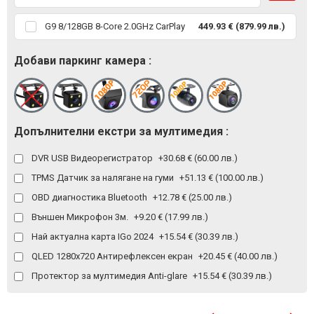
G9 8/128GB 8-Core 2.0GHz CarPlay
449.93 € (879.99 лв.)
Добави паркинг камера :
Допълнителни екстри за мултимедия :
DVR USB Видеорегистратор
+30.68 € (60.00 лв.)
TPMS Датчик за налягане на гуми
+51.13 € (100.00 лв.)
OBD диагностика Bluetooth
+12.78 € (25.00 лв.)
Външен Микрофон 3м.
+9.20 € (17.99 лв.)
Най актуална карта IGo 2024
+15.54 € (30.39 лв.)
QLED 1280x720 Антирефлексен екран
+20.45 € (40.00 лв.)
Протектор за мултимедия Anti-glare
+15.54 € (30.39 лв.)