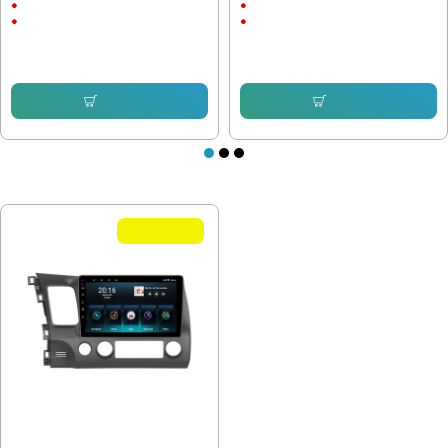
Android
Android
CarPlay & AndroidAuto
CarPlay & AndroidAuto
230.08 € (450.00 лв.)
232.64 € (455.00 лв.)
153.38 € (299.99 лв.)
163.61 € (319.99 лв.)
Купи
Купи
ПОСЛЕДНО РАЗГЛЕДАХТЕ
Летни Оферти
Мултимедия Honda Civic 2004-
2011