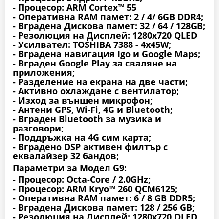
- Процесор: ARM Cortex™ 55
- Оперативна RAM памет: 2 / 4/ 6GB DDR4;
- Вградена Дискова памет: 32 / 64 / 128GB;
- Резолюция на Дисплей: 1280х720 QLED
- Усилвател: TOSHIBA 7388 - 4x45W;
- Вградена навигация Igo и Google Maps;
- Вграден Google Play за сваляне на
приложения;
- Разделение на екрана на две части;
- Активно охлаждане с вентилатор;
- Изход за външен микрофон;
- Антени GPS, Wi-Fi, 4G и Bluetooth;
- Вграден Bluetooth за музика и
разговори;
- Поддръжка на 4G сим карта;
- Вградено DSP активен филтър с
еквалайзер 32 бандов;
Параметри за Модел G9:
- Процесор: Octa-Core / 2.0GHz;
- Процесор: ARM Kryo™ 260 QCM6125;
- Оперативна RAM памет: 6 / 8 GB DDR5;
- Вградена Дискова памет: 128 / 256 GB;
- Резолюция на Дисплей: 1280х720 QLED