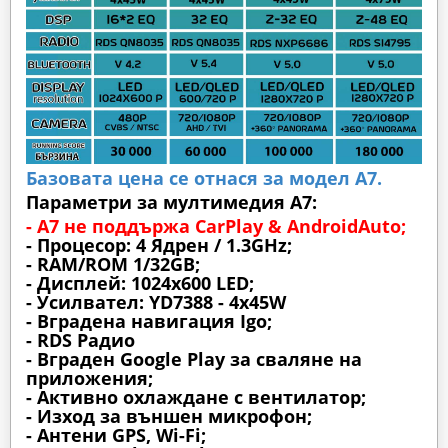
Базовата цена се отнася за модел А7.
Параметри за мултимедия A7:
- A7 не поддържа CarPlay & AndroidAuto;
- Процесор: 4 Ядрен / 1.3GHz;
- RAM/ROM 1/32GB;
- Дисплей: 1024х600 LED;
- Усилвател: YD7388 - 4x45W
- Вградена навигация Igo;
- RDS Радио
- Вграден Google Play за сваляне на
приложения;
- Активно охлаждане с вентилатор;
- Изход за външен микрофон;
- Антени GPS, Wi-Fi;