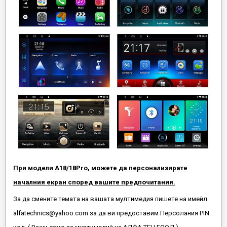
При модели А18/18Pro, можете да персонализирате
началния екран според вашите предпочитания.
За да смените темата на вашата мултимедия пишете на имейл:
alfatechnics@yahoo.com за да ви предоставим Персолания PIN