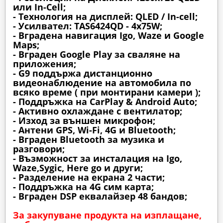
или In-Cell;
- Технология на дисплей: QLED / In-cell;
- Усилвател: TAS6424QD - 4x75W;
- Вградена навигация Igo, Waze и Google
Maps;
- Вграден Google Play за сваляне на
приложения;
- G9 поддържа дистанционно
видеонаблюдение на автомобила по
всяко време ( при монтирани камери );
- Поддръжка на CarPlay & Android Auto;
- Активно охлаждане с вентилатор;
- Изход за външен микрофон;
- Антени GPS, Wi-Fi, 4G и Bluetooth;
- Вграден Bluetooth за музика и
разговори;
- Възможност за инсталация на Igo,
Waze,Sygic, Here go и други;
- Разделение на екрана 2 части;
- Поддръжка на 4G сим карта;
- Вграден DSP еквалайзер 48 бандов;
За закупуване продукта на изплащане,