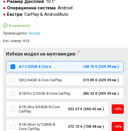
Размер Дисплей
: 10.1"
Операционна система
: Android
Екстри
: CarPlay & AndroidAuto
В наличност
Honda
Производител:
Кат. номер:
H24
Избери модел на мултимедия :
А7 1/32GB 4-Core
168.72 € (329.99 лв.)
Q8 2/64GB 4-Core CarPlay
219.85 € (429.99 лв.)
A18 Pro 2/32GB 8-Core CarPlay
286.32 € (559.99 лв.)
A18 Ultra 4/64GB 8-Core
332.67 € (650.65 лв.)
-10%
CarPlay
A18 Ultra+ 6/128GB 8-
372.72 € (728.98 лв.)
-10%
Core CarPlay