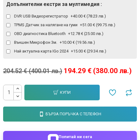
Допълнителни екстри за мултимедия :
DVR USB Видеорегистратор
+40.00 € (78.23 лв.)
TPMS Датчик за налягане на гуми
+51.00 € (99.75 лв.)
OBD диагностика Bluetooth
+12.78 € (25.00 лв.)
Външен Микрофон 3м.
+10.00 € (19.56 лв.)
Най актуална карта IGo 2024
+15.00 € (29.34 лв.)
194.29 € (380.00 лв.)
204.52 € (400.01 лв.)
КУПИ
БЪРЗА ПОРЪЧКА С ТЕЛЕФОН
Попитай ни сега