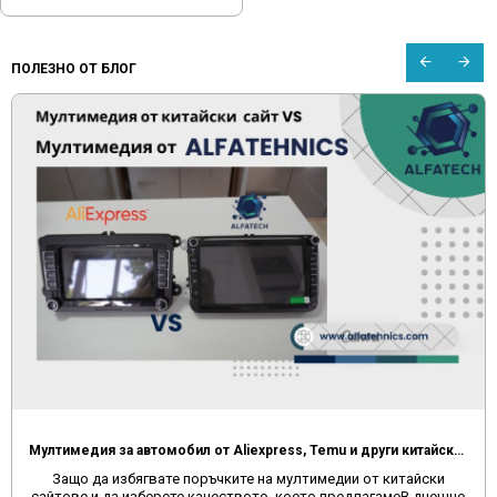
ПОЛЕЗНО ОТ БЛОГ
Мултимедия за автомобил от Aliexpress, Temu и други китайски сайтове
Защо да избягвате поръчките на мултимедии от китайски
сайтове и да изберете качеството, което предлагамеВ днешно