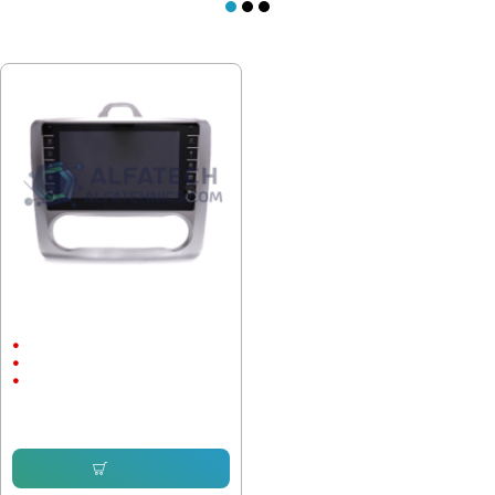
ПОСЛЕДНО РАЗГЛЕДАХТЕ
Мултимедия за Ford Focus 2004-
2011 с бутони 8 инча
8"
Android
CarPlay & Android Auto
204.52 € (400.01 лв.)
194.29 € (380.00 лв.)
Купи