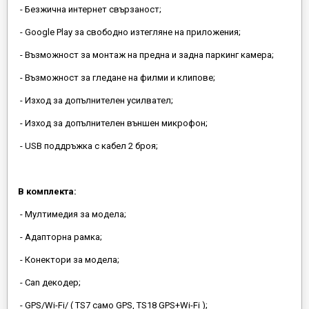
- Безжична интернет свързаност;
- Google Play за свободно изтегляне на приложения;
- Възможност за монтаж на предна и задна паркинг камера;
- Възможност за гледане на филми и клипове;
- Изход за допълнителен усилвател;
- Изход за допълнителен външен микрофон;
- USB поддръжка с кабел 2 броя;
В комплекта:
- Мултимедия за модела;
- Адапторна рамка;
- Конектори за модела;
- Can декодер;
- GPS/Wi-Fi/ ( TS7 само GPS, TS18 GPS+Wi-Fi );