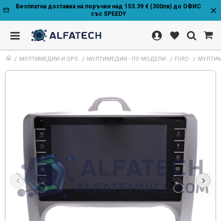
Безплатна доставка на поръчки над 153.39 € (300лв) до ОФИС
със SPEEDY
МУЛТИМЕДИИ И GPS
МУЛТИМЕДИИ - ПО МОДЕЛИ
FORD
МУЛТИМЕ