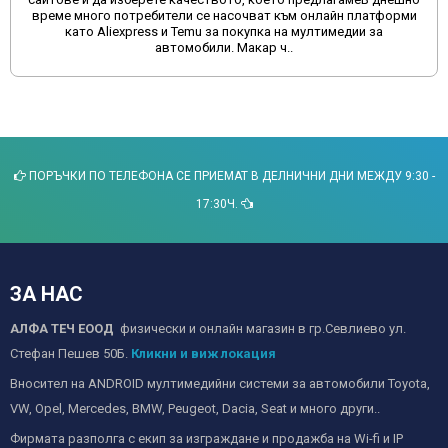
време много потребители се насочват към онлайн платформи
като Aliexpress и Temu за покупка на мултимедии за
автомобили. Макар ч..
ПОРЪЧКИ ПО ТЕЛЕФОНА СЕ ПРИЕМАТ В ДЕЛНИЧНИ ДНИ МЕЖДУ 9:30 -
17:30Ч.
ЗА НАС
АЛФА ТЕЧ ЕООД
физически и онлайн магазин в гр.Севлиево ул.
Стефан Пешев 50Б.
Кликни и виж локация
Вносител на ANDROID мултимедийни системи за автомобили Toyota,
VW, Opel, Mercedes, BMW, Peugeot, Dacia, Seat и много други..
Фирмата разполга с екип за изграждане и продажба на Wi-fi и IP