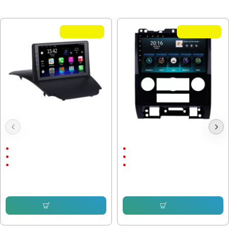
МОЖЕ ДА ХАРЕСАТЕ ОЩЕ
Летни Оферти
Летни Оферти
Мултимедия Ford EcoSport 2012-
Мултимедия Ford Escape 2007-
2017
2012
9"
9"
Android
Android
CarPlay & AndroidAuto
CarPlay & AndroidAuto
232.64 € (455.00 лв.)
232.64 € (455.00 лв.)
153.38 € (299.99 лв.)
168.72 € (329.99 лв.)
Купи
Купи