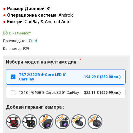
Размер Дисплей
: 8"
Операционна система
: Android
Екстри
: CarPlay & Android Auto
В наличност
Ford
Производител:
Кат. номер:
F29
Избери модел на мултимедия :
TS7 2/32GB 4-Core LED 8"
194.29 € (380.00 лв.)
CarPlay
TS18 4/64GB 8-Core LED 8" CarPlay
322.11 € (629.99 лв.)
Добави паркинг камера :