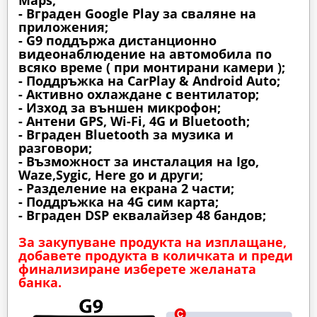
Maps;
- Вграден Google Play за сваляне на
приложения;
- G9 поддържа дистанционно
видеонаблюдение на автомобила по
всяко време ( при монтирани камери );
- Поддръжка на CarPlay & Android Auto;
- Активно охлаждане с вентилатор;
- Изход за външен микрофон;
- Антени GPS, Wi-Fi, 4G и Bluetooth;
- Вграден Bluetooth за музика и
разговори;
- Възможност за инсталация на Igo,
Waze,Sygic, Here go и други;
- Разделение на екрана 2 части;
- Поддръжка на 4G сим карта;
- Вграден DSP еквалайзер 48 бандов;
За закупуване продукта на изплащане,
добавете продукта в количката и преди
финализиране изберете желаната
банка.