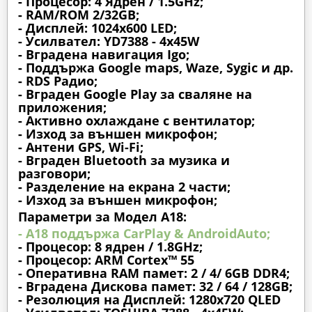
- Процесор: 4 Ядрен / 1.5GHz;
- RAM/ROM 2/32GB;
- Дисплей: 1024х600 LED;
- Усилвател: YD7388 - 4x45W
- Вградена навигация Igo;
- Поддържа Google maps, Waze, Sygic и др.
- RDS Радио;
- Вграден Google Play за сваляне на
приложения;
- Активно охлаждане с вентилатор;
- Изход за външен микрофон;
- Антени GPS, Wi-Fi;
- Вграден Bluetooth за музика и
разговори;
- Разделение на екрана 2 части;
- Изход за външен микрофон;
Параметри за Модел A18:
- A18 поддържа CarPlay & AndroidAuto;
- Процесор: 8 ядрен / 1.8GHz;
- Процесор: ARM Cortex™ 55
- Оперативна RAM памет: 2 / 4/ 6GB DDR4;
- Вградена Дискова памет: 32 / 64 / 128GB;
- Резолюция на Дисплей: 1280х720 QLED