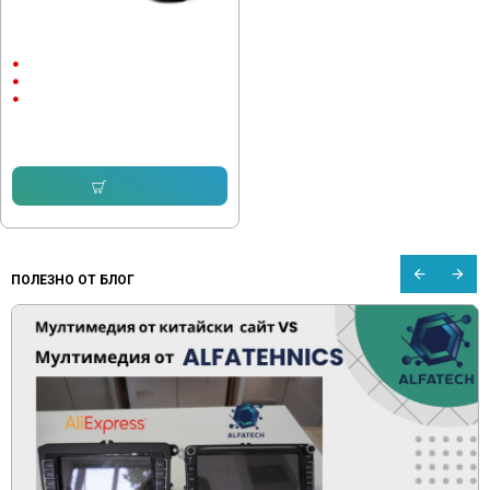
Мултимедия Nissan Leaf 2009 -
2017
9"
Android
CarPlay & AndroidAuto
232.64 € (455.00 лв.)
153.38 € (299.99 лв.)
Купи
ПОЛЕЗНО ОТ БЛОГ