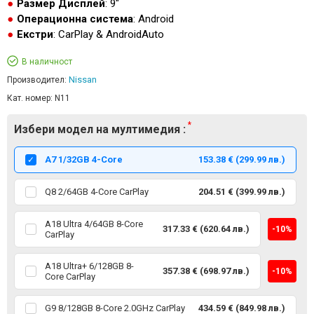
Размер Дисплей
: 9"
Операционна система
: Android
Екстри
: CarPlay & AndroidAuto
В наличност
Nissan
Производител:
Кат. номер:
N11
Избери модел на мултимедия :
А7 1/32GB 4-Core
153.38 € (299.99 лв.)
Q8 2/64GB 4-Core CarPlay
204.51 € (399.99 лв.)
A18 Ultra 4/64GB 8-Core
317.33 € (620.64 лв.)
-10%
CarPlay
A18 Ultra+ 6/128GB 8-
357.38 € (698.97 лв.)
-10%
Core CarPlay
G9 8/128GB 8-Core 2.0GHz CarPlay
434.59 € (849.98 лв.)