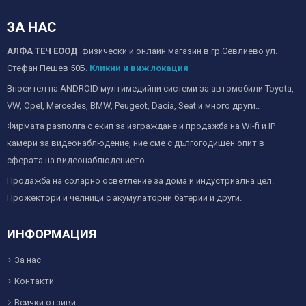
ЗА НАС
АЛФА ТЕЧ ЕООД
физически и онлайн магазин в гр.Севлиево ул.
Стефан Пешев 50Б.
Кликни и виж локация
Вносител на ANDROID мултимедийни системи за автомобили Toyota,
VW, Opel, Mercedes, BMW, Peugeot, Dacia, Seat и много други..
Фирмата разполга с екип за изграждане и продажба на Wi-fi и IP
камери за видеонаблюдение, ние сме с дългогодишен опит в
сферата на видеонаблюдението.
Продажба на соларно осветление за дома и индустриална цел.
Прожектори и челници с акумулаторни батерии и други.
ИНФОРМАЦИЯ
За нас
Контакти
Всички отзиви