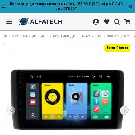
Безплатна доставка на поръчки над 153.39 € (300лв) до ОФИС
със SPEEDY
МУЛТИМЕДИИ И GPS
МУЛТИМЕДИИ - ПО МОДЕЛИ
NISSAN
МУЛТИ
Летни Оферти