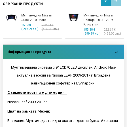
СВЪРЗАНИ ПРОДУКТИ
Мултимедия Nissan
Мултимедия Nissan
Qashqai 2006 - 2013
Navara 2006 - 2012 D40
153.38 €
232.64 €
153.38 €
232.64 €
(299.99 лв.)
(455.00 лв.)
(299.99 лв.)
(455.00 лв.)
Информация за продукта
Мултимедийна система с 9" LCD/QLED дисплей, Android Най-
актуална версия за Nissan LEAF 2009-2017 г. Вградена
навигационен софутер на Български.
Съвместимост на мултимедия :
Nissan Leaf 2009-2017 г. ;
Цвят на рамката: Черен;
Внимание: Мултимедията идва със стандартнa буксa. Ако ваша