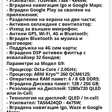
- Усилвател: TOSHIBA 7388 - 4x45W;
- Вградена навигация Igo и Google Maps;
- Вграден Google Play за сваляне на
приложения;
- Разделение на екрана на две части;
- Активно охлаждане с вентилатор;
- Изход за външен микрофон;
- Антени GPS, Wi-Fi, 4G и Bluetooth;
- Вграден Bluetooth за музика и
разговори;
- Поддръжка на 4G сим карта;
- Вградено DSP активен филтър с
еквалайзер 32 бандов;
Параметри за Модел G9:
- Процесор: Octa-Core / 2.0GHz;
- Процесор: ARM Kryo™ 260 QCM6125;
- Оперативна RAM памет: 6 / 8 GB DDR5;
- Вградена Дискова памет: 128 / 256 GB;
- Резолюция на Дисплей: 1280х720 QLED
или In-Cell;
- Технология на дисплей: QLED / In-cell;
- Усилвател: TAS6424QD - 4x75W;
- Вградена навигация Igo, Waze и Google