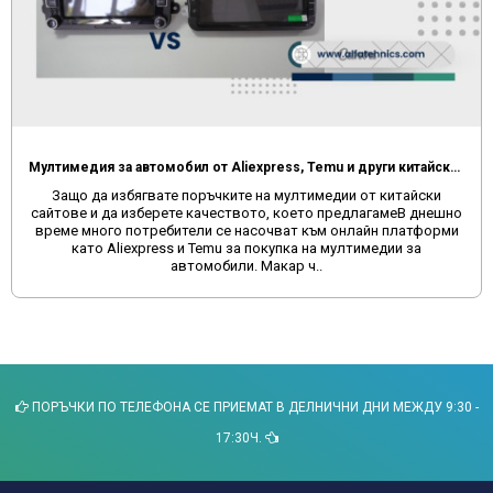
FAQ ЧЕСТО СРЕЩАНИ ВЪПРОСИ ПРИ МУЛТИМЕДИИТЕ
Винаги след като се сдобием с някакъв нов продукт, възникват
въпроси как точно да използваме. В тази статия ще намерите
отговори на много въпроси, които може да ви бъдат полезни
за оптимизация, корекция и създаване на комфорт при
пътуване с..
ПОРЪЧКИ ПО ТЕЛЕФОНА СЕ ПРИЕМАТ В ДЕЛНИЧНИ ДНИ МЕЖДУ 9:30 -
17:30Ч.