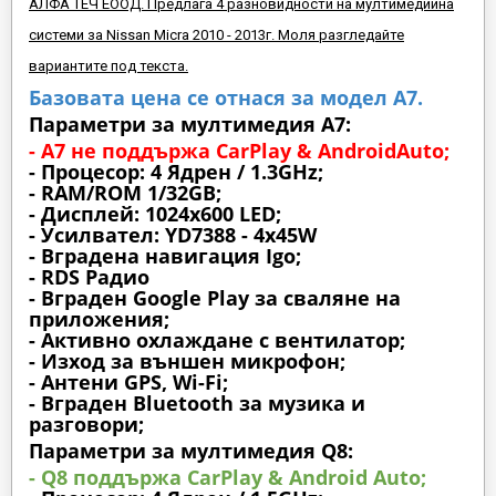
АЛФА ТЕЧ ЕООД. Предлага 4 разновидности на мултимедийна
системи за Nissan Micra 2010 - 2013г. Моля разгледайте
вариантите под текста.
Базовата цена се отнася за модел А7.
Параметри за мултимедия A7:
- A7 не поддържа CarPlay & AndroidAuto;
- Процесор: 4 Ядрен / 1.3GHz;
- RAM/ROM 1/32GB;
- Дисплей: 1024х600 LED;
- Усилвател: YD7388 - 4x45W
- Вградена навигация Igo;
- RDS Радио
- Вграден Google Play за сваляне на
приложения;
- Активно охлаждане с вентилатор;
- Изход за външен микрофон;
- Антени GPS, Wi-Fi;
- Вграден Bluetooth за музика и
разговори;
Параметри за мултимедия Q8:
- Q8 поддържа CarPlay & Android Auto;