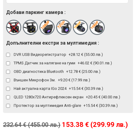
Добави паркинг камера :
Допълнителни екстри за мултимедия :
DVR USB Видеорегистратор
+28.12 € (55.00 лв.)
TPMS Датчик за налягане на гуми
+46.02 € (90.01 лв.)
OBD диагностика Bluetooth
+12.78 € (25.00 лв.)
Външен Микрофон 3м.
+9.20 € (17.99 лв.)
Най актуална карта IGo 2024
+15.54 € (30.39 лв.)
QLED 1280x720 Антирефлексен екран
+20.45 € (40.00 лв.)
Протектор за мултимедия Anti-glare
+15.54 € (30.39 лв.)
153.38 € (299.99 лв.)
232.64 € (455.00 лв.)