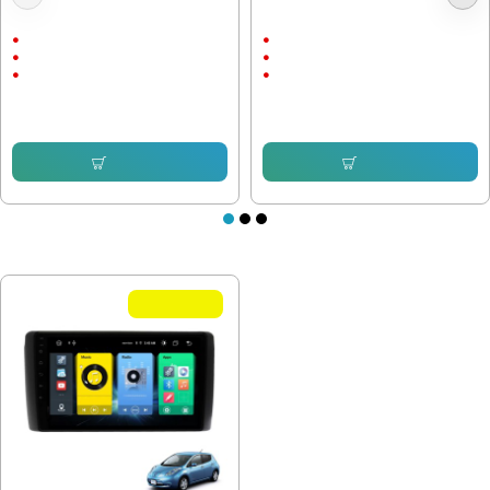
Мултимедия Nissan Qashqai 2006
Мултимедия Nissan Navara 2006 -
- 2013
2012 D40
9"
9"
Android
Android
CarPlay & AndroidAuto
CarPlay & AndroidAuto
232.64 € (455.00 лв.)
232.64 € (455.00 лв.)
153.38 € (299.99 лв.)
153.38 € (299.99 лв.)
Купи
Купи
ПОСЛЕДНО РАЗГЛЕДАХТЕ
Летни Оферти