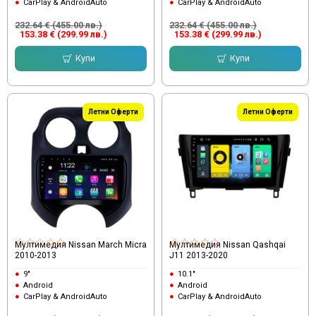
CarPlay & AndroidAuto
CarPlay & AndroidAuto
232.64 € (455.00 лв.)
232.64 € (455.00 лв.)
153.38 € (299.99 лв.)
153.38 € (299.99 лв.)
Купи
Купи
Летни Оферти
Летни Оферти
Мултимедия Nissan March Micra
Мултимедия Nissan Qashqai
2010-2013
J11 2013-2020
9"
10.1"
Android
Android
CarPlay & AndroidAuto
CarPlay & AndroidAuto