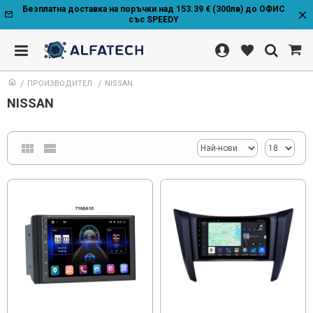
Безплатна доставка на поръчки над 153.39 € (300лв) до ОФИС
със SPEEDY
ПРОИЗВОДИТЕЛ
NISSAN
NISSAN