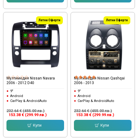
Летни Оферти
Летни Оферти
Мултимедия Nissan Navara
Мултимедия Nissan Qashqai
2006 - 2012 D40
2006 - 2013
9"
9"
Android
Android
CarPlay & AndroidAuto
CarPlay & AndroidAuto
232.64 € (455.00 лв.)
232.64 € (455.00 лв.)
153.38 € (299.99 лв.)
153.38 € (299.99 лв.)
Купи
Купи