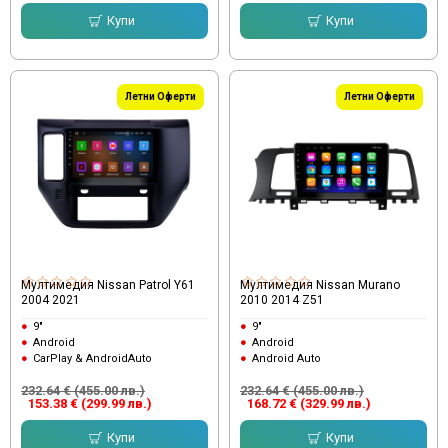
Купи
Купи
Летни Оферти
Летни Оферти
Мултимедия Nissan Patrol Y61
Мултимедия Nissan Murano
2004 2021
2010 2014 Z51
9"
9"
Android
Android
CarPlay & AndroidAuto
Android Auto
232.64 € (455.00 лв.)
232.64 € (455.00 лв.)
153.38 € (299.99 лв.)
168.72 € (329.99 лв.)
Купи
Купи