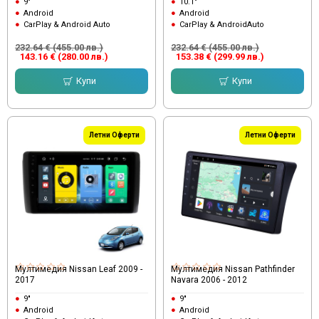
9"
10.1"
Android
Android
CarPlay & Android Auto
CarPlay & AndroidAuto
232.64 € (455.00 лв.)
232.64 € (455.00 лв.)
143.16 € (280.00 лв.)
153.38 € (299.99 лв.)
Купи
Купи
Летни Оферти
Летни Оферти
Мултимедия Nissan Leaf 2009 -
Мултимедия Nissan Pathfinder
2017
Navara 2006 - 2012
9"
9"
Android
Android