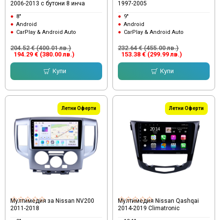
2006-2013 с бутони 8 инча
1997-2005
8"
9"
Android
Android
CarPlay & Android Auto
CarPlay & Android Auto
204.52 € (400.01 лв.)
232.64 € (455.00 лв.)
194.29 € (380.00 лв.)
153.38 € (299.99 лв.)
Купи
Купи
Летни Оферти
Летни Оферти
Мултимедия за Nissan NV200
Мултимедия Nissan Qashqai
2011-2018
2014-2019 Climatronic