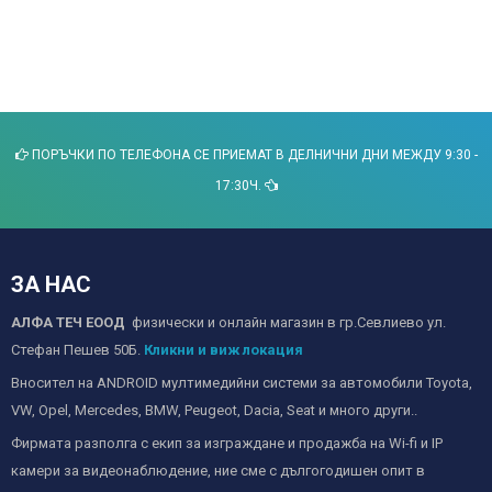
ПОРЪЧКИ ПО ТЕЛЕФОНА СЕ ПРИЕМАТ В ДЕЛНИЧНИ ДНИ МЕЖДУ 9:30 -
17:30Ч.
ЗА НАС
АЛФА ТЕЧ ЕООД
физически и онлайн магазин в гр.Севлиево ул.
Стефан Пешев 50Б.
Кликни и виж локация
Вносител на ANDROID мултимедийни системи за автомобили Toyota,
VW, Opel, Mercedes, BMW, Peugeot, Dacia, Seat и много други..
Фирмата разполга с екип за изграждане и продажба на Wi-fi и IP
камери за видеонаблюдение, ние сме с дългогодишен опит в