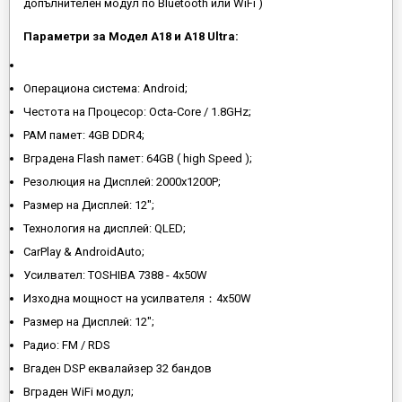
допълнителен модул по Bluetooth или WiFi )
Параметри за Модел A18 и A18 Ultra:
Операциона система: Android;
Честота на Процесор: Octa-Core / 1.8GHz;
РАМ памет: 4GB DDR4;
Вградена Flash памет: 64GB ( high Speed );
Резолюция на Дисплей: 2000x1200P;
Размер на Дисплей: 12";
Технология на дисплей: QLED;
CarPlay & AndroidAuto;
Усилвател: TOSHIBA 7388 - 4x50W
Изходна мощност на усилвателя：4x50W
Размер на Дисплей: 12";
Радио: FM / RDS
Вгаден DSP еквалайзер 32 бандов
Вграден WiFi модул;