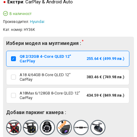
Екстри
: CarPlay & Android Auto
В наличност
Hyundai
Производител:
Кат. номер:
HY36K
Избери модел на мултимедия :
Q8 2/32GB 4-Core QLED 12"
255.64 € (499.99 лв.)
CarPlay
А18 4/64GB 8-Core QLED 12"
383.46 € (749.98 лв.)
CarPlay
А18Мax 6/128GB 8-Core QLED 12"
434.59 € (849.98 лв.)
CarPlay
Добави паркинг камера :