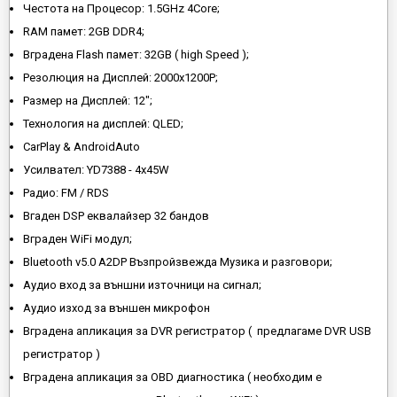
Честота на Процесор: 1.5GHz 4Core;
RAM памет: 2GB DDR4;
Вградена Flash памет: 32GB ( high Speed );
Резолюция на Дисплей: 2000x1200P;
Размер на Дисплей: 12";
Технология на дисплей: QLED;
CarPlay & AndroidAuto
Усилвател: YD7388 - 4x45W
Радио: FM / RDS
Вгаден DSP еквалайзер 32 бандов
Вграден WiFi модул;
Bluetooth v5.0 A2DP Възпройзвежда Музика и разговори;
Аудио вход за външни източници на сигнал;
Аудио изход за външен микрофон
Вградена апликация за DVR регистратор ( предлагаме DVR USB
регистратор )
Вградена апликация за OBD диагностика ( необходим е