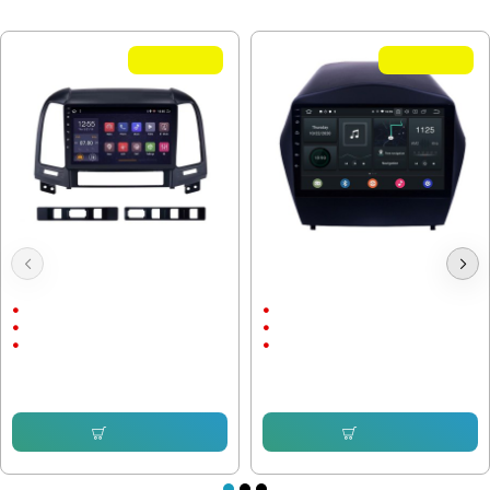
МОЖЕ ДА ХАРЕСАТЕ ОЩЕ
Летни Оферти
Летни Оферти
Мултимедия Hyundai SantaFe
Мултимедия Hyundai IX 35 Tucson
2006-2012
2009-2015
9"
9"
Android
Android
CarPlay & AndroidAuto
CarPlay & AndroidAuto
286.32 € (559.99 лв.)
232.64 € (455.00 лв.)
153.38 € (299.99 лв.)
153.38 € (299.99 лв.)
Купи
Купи