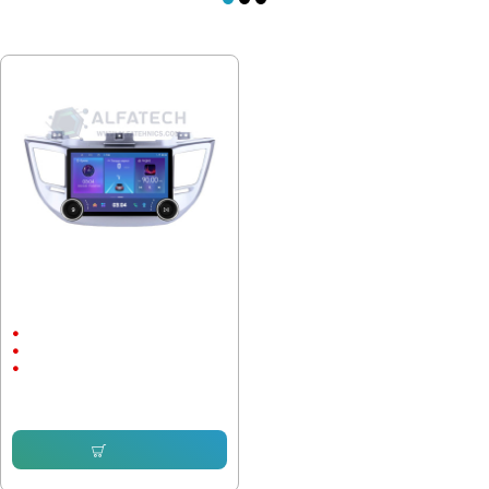
ПОСЛЕДНО РАЗГЛЕДАХТЕ
Мултимедия Hyundai Tucson
2014-2018 QLED 12 инча
12"
Android
CarPlay & Android Auto
255.64 € (499.99 лв.)
Купи