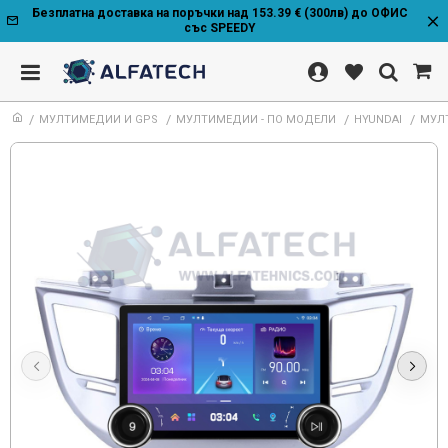
Безплатна доставка на поръчки над 153.39 € (300лв) до ОФИС
със SPEEDY
МУЛТИМЕДИИ И GPS
МУЛТИМЕДИИ - ПО МОДЕЛИ
HYUNDAI
МУЛТ