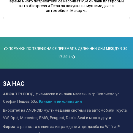
време много потребители се насочват към онлайн платформи
като Aliexpress и Temu за покупка на мултимедии за
автомобили. Макар ч..
ПОРЪЧКИ ПО ТЕЛЕФОНА СЕ ПРИЕМАТ В ДЕЛНИЧНИ ДНИ МЕЖДУ 9:30 -
17:30Ч.
ЗА НАС
АЛФА ТЕЧ ЕООД
физически и онлайн магазин в гр.Севлиево ул.
Стефан Пешев 50Б.
Кликни и виж локация
Вносител на ANDROID мултимедийни системи за автомобили Toyota,
VW, Opel, Mercedes, BMW, Peugeot, Dacia, Seat и много други..
Фирмата разполга с екип за изграждане и продажба на Wi-fi и IP