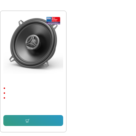
ПОСЛЕДНО РАЗГЛЕДАХТЕ
Коаксиални говорители Helix CB
C130.2-S3, 5.25 инча, 70W
70W
92 Hz
5.25"
76.18 € (149.00 лв.)
Купи