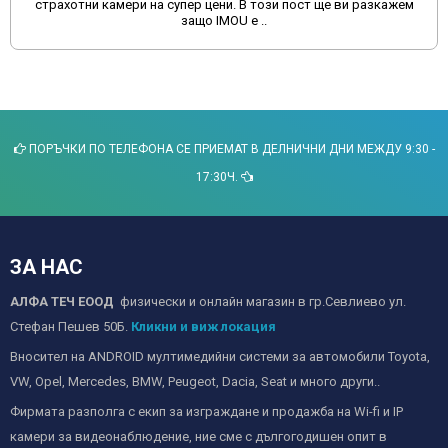
страхотни камери на супер цени. В този пост ще ви разкажем
защо IMOU е ..
ПОРЪЧКИ ПО ТЕЛЕФОНА СЕ ПРИЕМАТ В ДЕЛНИЧНИ ДНИ МЕЖДУ 9:30 -
17:30Ч.
ЗА НАС
АЛФА ТЕЧ ЕООД
физически и онлайн магазин в гр.Севлиево ул.
Стефан Пешев 50Б.
Кликни и виж локация
Вносител на ANDROID мултимедийни системи за автомобили Toyota,
VW, Opel, Mercedes, BMW, Peugeot, Dacia, Seat и много други..
Фирмата разполга с екип за изграждане и продажба на Wi-fi и IP
камери за видеонаблюдение, ние сме с дългогодишен опит в