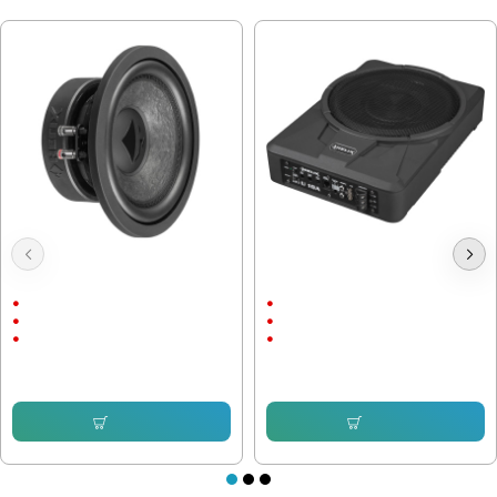
МОЖЕ ДА ХАРЕСАТЕ ОЩЕ
Субуфер Helix IK W8, 300W,
Активен Субуфер Helix U 10A,
двунамотков 2х2ohm, 8 инча
180W, 10 инча
300/600 W
180/360 W
37Hz
40Hz
8"
10"
102.25 € (199.98 лв.)
239.80 € (469.01 лв.)
Купи
Купи