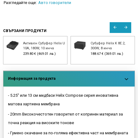
Разгледайте още:
Авто говорители
СВЪРЗАНИ ПРОДУКТИ
Активен Субуфер Helix U
Субуфер Helix K 8E.2,
10A, 180W, 10 инча
300W, 8 инча
239.80 € (469.01 лв.)
188.67 € (369.01 лв.)
Информация за продукта
- 5.25" или 13 см мидбаси Helix Compose серия иновативна
матова хартиена мембрана
- 20mm Високочестотен говорител от копринен материал за
точна реакция на високите тонове
- Гумено окачване за по-голяма ефективна част на мембраната