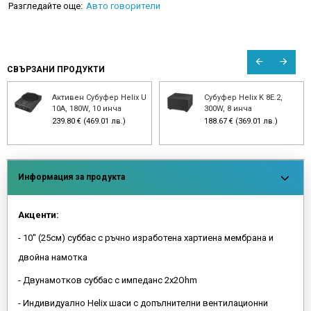
Разгледайте още:
Авто говорители
СВЪРЗАНИ ПРОДУКТИ
Активен Субуфер Helix U
Субуфер Helix K 8E.2,
10A, 180W, 10 инча
300W, 8 инча
239.80 € (469.01 лв.)
188.67 € (369.01 лв.)
Информация за продукта
Акценти:
- 10" (25см) суббас с ръчно изработена хартиена мембрана и
двойна намотка
- Двунамотков суббас с импеданс 2х2Ohm
- Индивидуално Helix шаси с допълнителни вентилационни