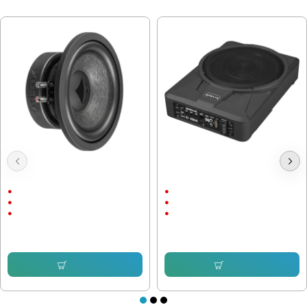
МОЖЕ ДА ХАРЕСАТЕ ОЩЕ
Субуфер Helix IK W8, 300W,
Активен Субуфер Helix U 10A,
двунамотков 2х2ohm, 8 инча
180W, 10 инча
300/600 W
180/360 W
37Hz
40Hz
8"
10"
102.25 € (199.98 лв.)
239.80 € (469.01 лв.)
Купи
Купи