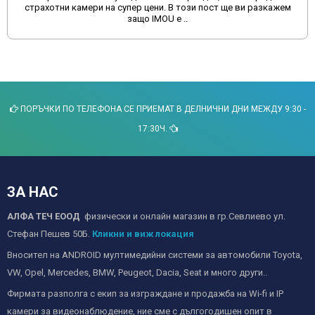
страхотни камери на супер цени. В този пост ще ви разкажем
защо IMOU е ..
ПОРЪЧКИ ПО ТЕЛЕФОНА СЕ ПРИЕМАТ В ДЕЛНИЧНИ ДНИ МЕЖДУ 9:30 -
17:30Ч.
ЗА НАС
АЛФА ТЕЧ ЕООД
физически и онлайн магазин в гр.Севлиево ул.
Стефан Пешев 50Б.
Кликни и виж локация
Вносител на ANDROID мултимедийни системи за автомобили Toyota,
VW, Opel, Mercedes, BMW, Peugeot, Dacia, Seat и много други..
Фирмата разполга с екип за изграждане и продажба на Wi-fi и IP
камери за видеонаблюдение, ние сме с дългогодишен опит в