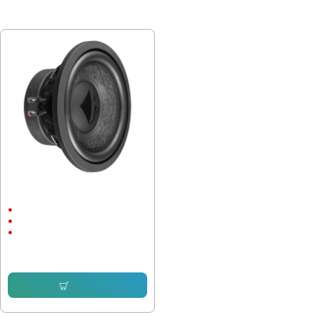
ПОСЛЕДНО РАЗГЛЕДАХТЕ
Субуфер Helix IK W10, 300W,
двунамотков 2х2ohm, 10 инча
300/600 W
36Hz
10"
127.31 € (249.00 лв.)
Купи