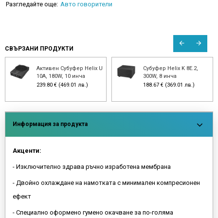
Разгледайте още:
Авто говорители
СВЪРЗАНИ ПРОДУКТИ
Активен Субуфер Helix U
Субуфер Helix K 8E.2,
10A, 180W, 10 инча
300W, 8 инча
239.80 € (469.01 лв.)
188.67 € (369.01 лв.)
Информация за продукта
Акценти:
- Изключително здрава ръчно изработена мембрана
- Двойно охлаждане на намотката с минимален компресионен
ефект
- Специално оформено гумено окачване за по-голяма