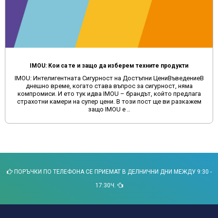
IMOU: Кои са те и защо да изберем техните продукти
IMOU: Интелигентната Сигурност на Достъпни ЦениВъведениеВ
днешно време, когато става въпрос за сигурност, няма
компромиси. И ето тук идва IMOU – брандът, който предлага
страхотни камери на супер цени. В този пост ще ви разкажем
защо IMOU е ..
ПОРЪЧКИ ПО ТЕЛЕФОНА СЕ ПРИЕМАТ В ДЕЛНИЧНИ ДНИ МЕЖДУ 9:30 -
17:30Ч.