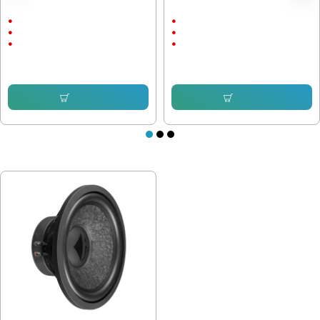
двунамотков 2х2ohm, 8 инча
180W, 10 инча
300/600 W
180/360 W
37Hz
40Hz
8"
10"
102.25 € (199.98 лв.)
239.80 € (469.01 лв.)
Купи
Купи
ПОСЛЕДНО РАЗГЛЕДАХТЕ