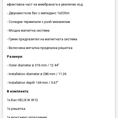
ефективна част на мембраната и увеличен ход
- Двунамотков бас с импеданс 1х2Ohm
- Солидни терминали с push механизъм
- Мощна магнитна система
- Гумен предпазител на магнитната система
- Включена метална предпазна решетка
Размери:
- Outer diameter ø 316 mm / 12.44"
- Installation diameter ø 286 mm / 11.26
- Installation depth 144 mm / 5.67"
В комплекта:
1x Бас HELIX IK W12
1x решетка
1x монтажно уплътнение