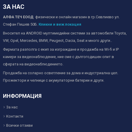
ЗА НАС
АЛФА ТЕЧ ЕООД
физически и онлайн магазин в гр.Севлиево ул.
Стефан Пешев 50Б.
Кликни и виж локация
Вносител на ANDROID мултимедийни системи за автомобили Toyota,
VW, Opel, Mercedes, BMW, Peugeot, Dacia, Seat и много други..
Фирмата разполга с екип за изграждане и продажба на Wi-fi и IP
камери за видеонаблюдение, ние сме с дългогодишен опит в
сферата на видеонаблюдението.
Продажба на соларно осветление за дома и индустриална цел.
Прожектори и челници с акумулаторни батерии и други.
ИНФОРМАЦИЯ
За нас
Контакти
Всички отзиви