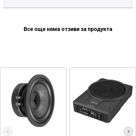
Все още няма отзиви за продукта
МОЖЕ ДА ХАРЕСАТЕ ОЩЕ
Субуфер Helix IK W8, 300W,
Активен Субуфер Helix U 10A,