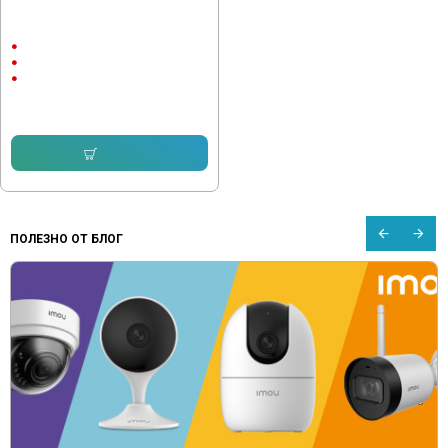
Субуфер Helix IK W12, 300W,12
инча, еднонамотков
300/600 W
32Hz
12"
142.65 € (279.00 лв.)
Купи
ПОЛЕЗНО ОТ БЛОГ