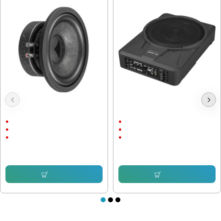
Субуфер Helix IK W8, 300W,
Активен Субуфер Helix U 10A,
двунамотков 2х2ohm, 8 инча
180W, 10 инча
300/600 W
180/360 W
37Hz
40Hz
8"
10"
102.25 € (199.98 лв.)
239.80 € (469.01 лв.)
Купи
Купи
ПОСЛЕДНО РАЗГЛЕДАХТЕ