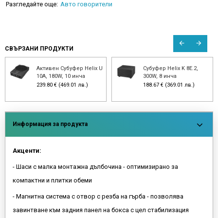
Разгледайте още:
Авто говорители
СВЪРЗАНИ ПРОДУКТИ
Активен Субуфер Helix U
Субуфер Helix K 8E.2,
10A, 180W, 10 инча
300W, 8 инча
239.80 € (469.01 лв.)
188.67 € (369.01 лв.)
Информация за продукта
Акценти:
- Шаси с малка монтажна дълбочина - оптимизирано за
компактни и плитки обеми
- Магнитна система с отвор с резба на гърба - позволява
завинтване към задния панел на бокса с цел стабилизация