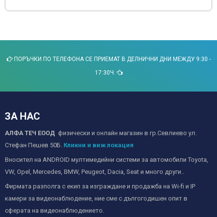
ПОРЪЧКИ ПО ТЕЛЕФОНА СЕ ПРИЕМАТ В ДЕЛНИЧНИ ДНИ МЕЖДУ 9:30 -
17:30Ч.
ЗА НАС
АЛФА ТЕЧ ЕООД
физически и онлайн магазин в гр.Севлиево ул.
Стефан Пешев 50Б.
Кликни и виж локация
Вносител на ANDROID мултимедийни системи за автомобили Toyota,
VW, Opel, Mercedes, BMW, Peugeot, Dacia, Seat и много други..
Фирмата разполга с екип за изграждане и продажба на Wi-fi и IP
камери за видеонаблюдение, ние сме с дългогодишен опит в
сферата на видеонаблюдението.