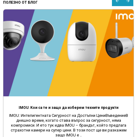
ПОЛЕЗНО ОТ БЛОГ
IMOU: Кои са те и защо да изберем техните продукти
IMOU: Интелигентната Сигурност на Достъпни ЦениВъведениеВ
днешно време, когато става въпрос за сигурност, няма
компромиси. И ето тук идва IMOU – брандът, който предлага
страхотни камери на супер цени. В този пост ще ви разкажем
защо IMOU е ..