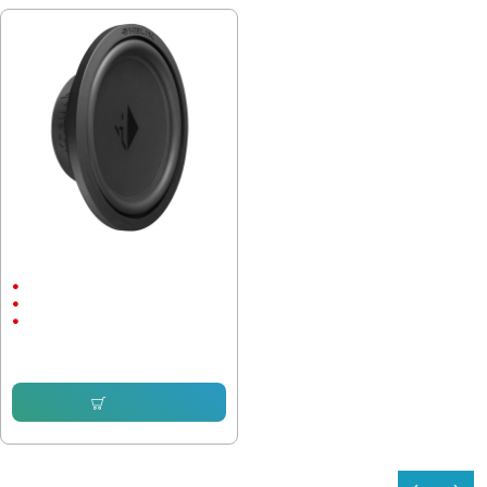
Субуфер Helix IK S12, 300W,12
инча, плитък, еднонамотков
300/600 W
34Hz
12"
168.22 € (329.01 лв.)
Купи