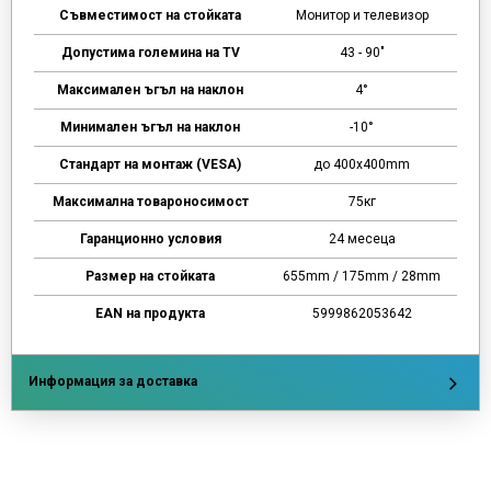
Съвместимост на стойката
Монитор и телевизор
Допустима големина на TV
43 - 90"
Максимален ъгъл на наклон
4°
Минимален ъгъл на наклон
-10°
Стандарт на монтаж (VESA)
до 400х400mm
Максимална товароносимост
75кг
Гаранционно условия
24 месеца
Размер на стойката
655mm / 175mm / 28mm
EAN на продукта
5999862053642
Информация за доставка
Напишете отзив