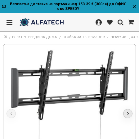
Безплатна доставка на поръчки над 153.39 € (300лв) до ОФИС
със SPEEDY
ЕЛЕКТРОУРЕДИ ЗА ДОМА
СТОЙКА ЗА ТЕЛЕВИЗОР KIVI HEAVY-48T , 43-9