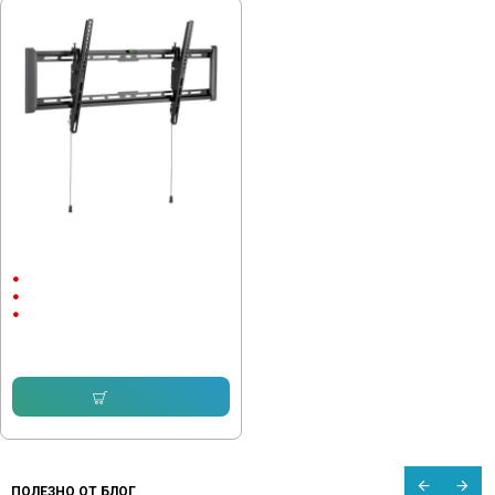
Стойка за телевизор KIVI HEAVY-
48T , 43-90" до 75кг, наклон
Наклон
43 - 90"
75кг
53.68 € (104.99 лв.)
Купи
ПОЛЕЗНО ОТ БЛОГ