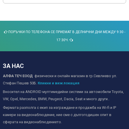
ПОРЪЧКИ ПО ТЕЛЕФОНА СЕ ПРИЕМАТ В ДЕЛНИЧНИ ДНИ МЕЖДУ 9:30 -
17:30Ч.
ЗА НАС
АЛФА ТЕЧ ЕООД
физически и онлайн магазин в гр.Севлиево ул.
Стефан Пешев 50Б.
Кликни и виж локация
Вносител на ANDROID мултимедийни системи за автомобили Toyota,
VW, Opel, Mercedes, BMW, Peugeot, Dacia, Seat и много други..
Фирмата разполга с екип за изграждане и продажба на Wi-fi и IP
камери за видеонаблюдение, ние сме с дългогодишен опит в
сферата на видеонаблюдението.