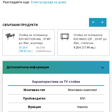
Разгледайте още:
Електроуреди за дома
СВЪРЗАНИ ПРОДУКТИ
Стойка за телевизор
Стойка за телевизор
KIVI MOTION-466 , 37-80"
KIVI BASIC-22F , 23-43" до
до 40кг, въртяща
45кг, статична
50.36 €
55.73 €
9.20 € (17.99 лв.)
(98.50 лв.)
(109.00 лв.)
Допълнителна информация
Характеристики за TV стойка
Монтажен тип
Монтажен комплект
Пройзводител
KIVI
Функция
Наклон