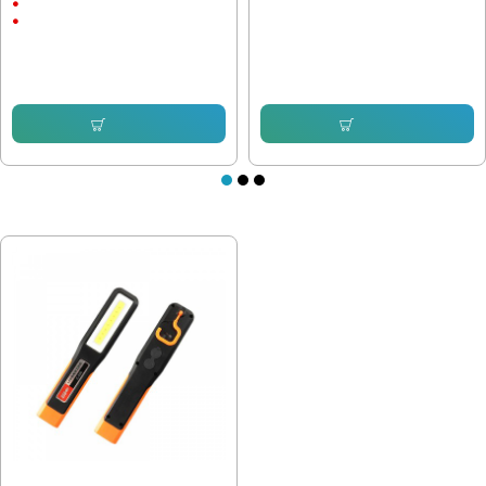
3 Режима
Li ion батерия
19.43 € (38.00 лв.)
12.78 € (25.00 лв.)
8.69 € (17.00 лв.)
7.66 € (14.98 лв.)
Купи
Купи
ПОСЛЕДНО РАЗГЛЕДАХТЕ
Работна лампа G-998