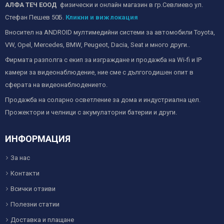
АЛФА ТЕЧ ЕООД
физически и онлайн магазин в гр.Севлиево ул.
Стефан Пешев 50Б.
Кликни и виж локация
Вносител на ANDROID мултимедийни системи за автомобили Toyota,
VW, Opel, Mercedes, BMW, Peugeot, Dacia, Seat и много други..
Фирмата разполга с екип за изграждане и продажба на Wi-fi и IP
камери за видеонаблюдение, ние сме с дългогодишен опит в
сферата на видеонаблюдението.
Продажба на соларно осветление за дома и индустриална цел.
Прожектори и челници с акумулаторни батерии и други.
ИНФОРМАЦИЯ
За нас
Контакти
Всички отзиви
Полезни статии
Доставка и плащане