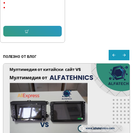
С магнит
Презареждаема батерия
12.78 € (25.00 лв.)
9.46 € (18.50 лв.)
Купи
ПОЛЕЗНО ОТ БЛОГ