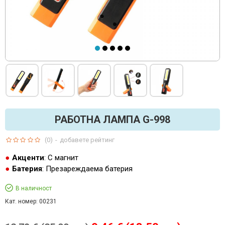
РАБОТНА ЛАМПА G-998
(0)
-
добавете рейтинг
Акценти
: С магнит
Батерия
: Презареждаема батерия
В наличност
Кат. номер:
00231