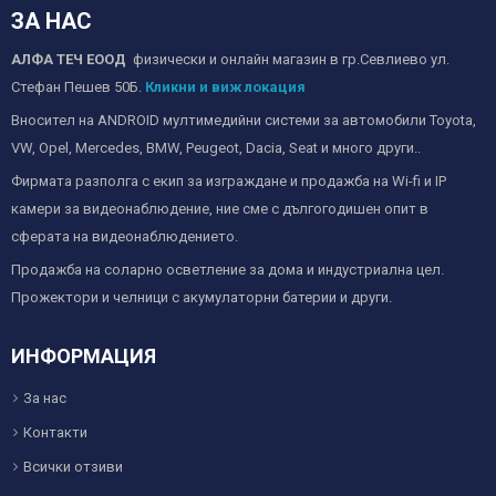
ЗА НАС
АЛФА ТЕЧ ЕООД
физически и онлайн магазин в гр.Севлиево ул.
Стефан Пешев 50Б.
Кликни и виж локация
Вносител на ANDROID мултимедийни системи за автомобили Toyota,
VW, Opel, Mercedes, BMW, Peugeot, Dacia, Seat и много други..
Фирмата разполга с екип за изграждане и продажба на Wi-fi и IP
камери за видеонаблюдение, ние сме с дългогодишен опит в
сферата на видеонаблюдението.
Продажба на соларно осветление за дома и индустриална цел.
Прожектори и челници с акумулаторни батерии и други.
ИНФОРМАЦИЯ
За нас
Контакти
Всички отзиви