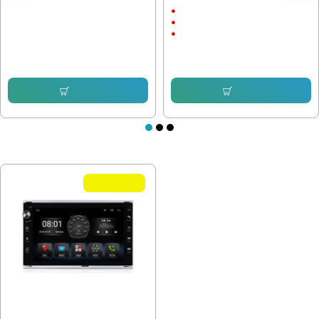
рамка
2002 - 2010 9"
9"
Android
CarPlay & AndroidAuto
20.45 € (40.00 лв.)
17.89 € (34.99 лв.)
245.42 € (480.00 лв.)
153.38 € (299.99 лв.)
Купи
Купи
ПОСЛЕДНО РАЗГЛЕДАХТЕ
Летни Оферти