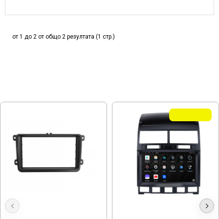
от 1 до 2 от общо 2 резултата (1 стр.)
МОЖЕ ДА ХАРЕСАТЕ ОЩЕ
Летни Оферти
Double Din, VW GOLF 5, Адаптора
Мултимедия за VW Touareg 7L