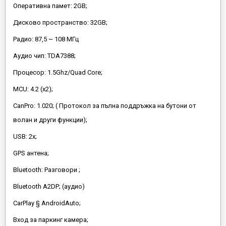
Оперативна памет: 2GB;
Дисково пространство: 32GB;
Радио: 87,5 ~ 108 МГц
Аудио чип: TDA7388;
Процесор: 1.5Ghz/Quad Core;
MCU: 4.2 (x2);
CanPro: 1.020; ( Протокол за пълна поддръжка на бутони от
волан и други функции);
USB: 2x;
GPS антена;
Bluetooth: Разговори ;
Bluetooth A2DP; (аудио)
CarPlay § AndroidAuto;
Вход за паркинг камера;