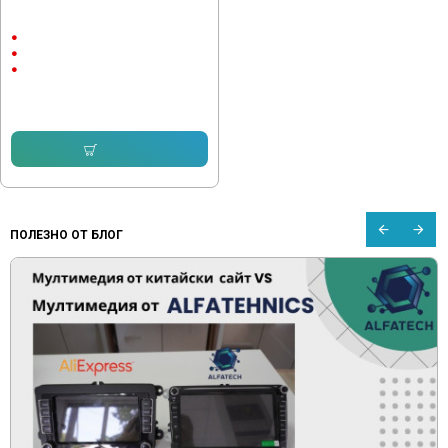
Мултимедия за VW PASSAT 5
GOLF 4 POLO SHARAN
7"
Android
CarPlay & Android Auto
224.96 € (439.98 лв.)
194.29 € (380.00 лв.)
Купи
ПОЛЕЗНО ОТ БЛОГ