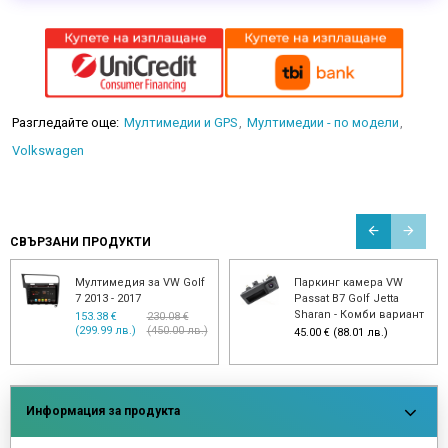
Разгледайте още:
Мултимедии и GPS
Мултимедии - по модели
Volkswagen
СВЪРЗАНИ ПРОДУКТИ
Мултимедия за VW Golf
Паркинг камера VW
7 2013 - 2017
Passat B7 Golf Jetta
Sharan - Комби вариант
153.38 €
230.08 €
(299.99 лв.)
(450.00 лв.)
45.00 € (88.01 лв.)
Информация за продукта