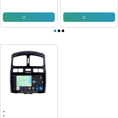
286.32 € (559.99 лв.)
232.64 € (455.00 лв.)
153.38 € (299.99 лв.)
153.38 € (299.99 лв.)
Купи
Купи
ПОСЛЕДНО РАЗГЛЕДАХТЕ
Мултимедия Hyundai Santa fe
2000 2005
9"
Android