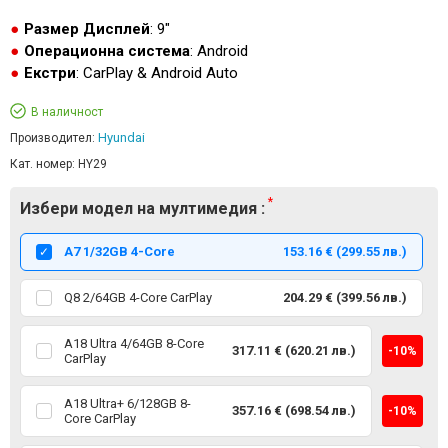
Размер Дисплей
: 9"
Операционна система
: Android
Екстри
: CarPlay & Android Auto
В наличност
Hyundai
Производител:
Кат. номер:
HY29
Избери модел на мултимедия :
А7 1/32GB 4-Core
153.16 € (299.55 лв.)
Q8 2/64GB 4-Core CarPlay
204.29 € (399.56 лв.)
A18 Ultra 4/64GB 8-Core
317.11 € (620.21 лв.)
-10%
CarPlay
A18 Ultra+ 6/128GB 8-
357.16 € (698.54 лв.)
-10%
Core CarPlay