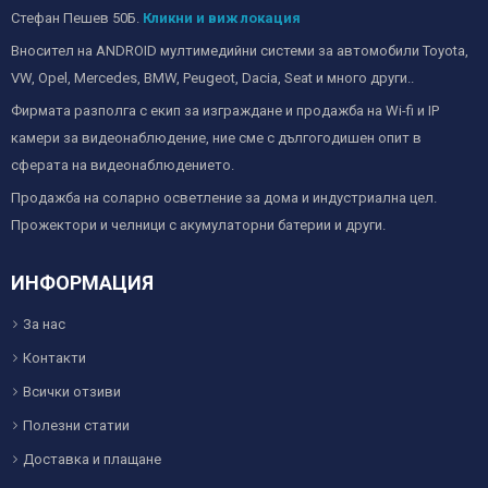
Стефан Пешев 50Б.
Кликни и виж локация
Вносител на ANDROID мултимедийни системи за автомобили Toyota,
VW, Opel, Mercedes, BMW, Peugeot, Dacia, Seat и много други..
Фирмата разполга с екип за изграждане и продажба на Wi-fi и IP
камери за видеонаблюдение, ние сме с дългогодишен опит в
сферата на видеонаблюдението.
Продажба на соларно осветление за дома и индустриална цел.
Прожектори и челници с акумулаторни батерии и други.
ИНФОРМАЦИЯ
За нас
Контакти
Всички отзиви
Полезни статии
Доставка и плащане