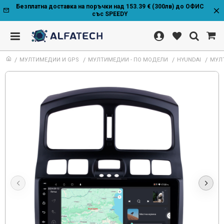
Безплатна доставка на поръчки над 153.39 € (300лв) до ОФИС
със SPEEDY
МУЛТИМЕДИИ И GPS
МУЛТИМЕДИИ - ПО МОДЕЛИ
HYUNDAI
МУЛТ