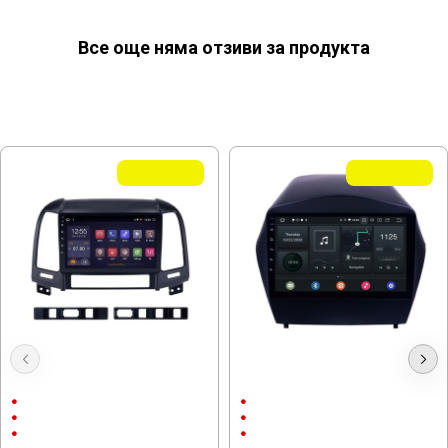
Все още няма отзиви за продукта
МОЖЕ ДА ХАРЕСАТЕ ОЩЕ
Летни Оферти
Летни Оферти
Мултимедия Hyundai SantaFe
Мултимедия Hyundai IX 35 Tucson
2006-2012
2009-2015
9"
9"
Android
Android
CarPlay & AndroidAuto
CarPlay & AndroidAuto