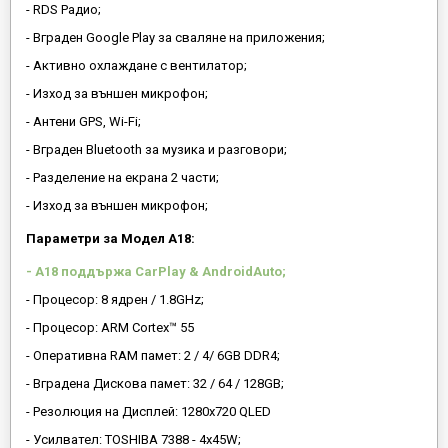
- RDS Радио;
- Вграден Google Play за сваляне на приложения;
- Активно охлаждане с вентилатор;
- Изход за външен микрофон;
- Антени GPS, Wi-Fi;
- Вграден Bluetooth за музика и разговори;
- Разделение на екрана 2 части;
- Изход за външен микрофон;
Параметри за Модел A18:
- A18 поддържа CarPlay & AndroidAuto;
- Процесор: 8 ядрен / 1.8GHz;
- Процесор: ARM Cortex™ 55
- Оперативна RAM памет: 2 / 4/ 6GB DDR4;
- Вградена Дискова памет: 32 / 64 / 128GB;
- Резолюция на Дисплей: 1280х720 QLED
- Усилвател: TOSHIBA 7388 - 4x45W;