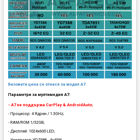
Базовата цена се отнася за модел А7.
Параметри за мултимедия A7:
- A7 не поддържа CarPlay & AndroidAuto;
- Процесор: 4 Ядрен / 1.3GHz;
- RAM/ROM 1/32GB;
- Дисплей: 1024х600 LED;
- Усилвател: YD7388 - 4x45W