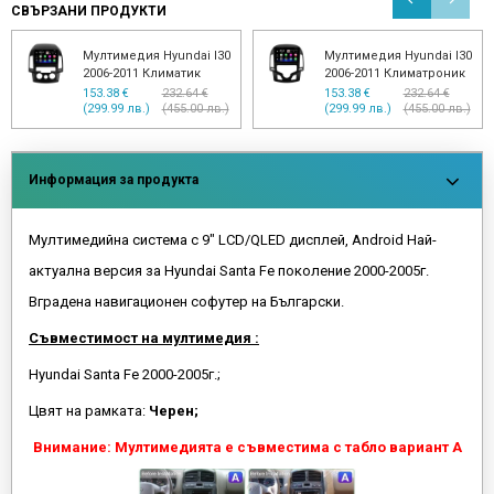
СВЪРЗАНИ ПРОДУКТИ
Мултимедия Hyundai I30
Мултимедия Hyundai I30
2006-2011 Климатик
2006-2011 Климатроник
153.38 €
232.64 €
153.38 €
232.64 €
(299.99 лв.)
(455.00 лв.)
(299.99 лв.)
(455.00 лв.)
Информация за продукта
Мултимедийна система с 9" LCD/QLED дисплей, Android Най-
актуална версия за Hyundai Santa Fe поколение 2000-2005г.
Вградена навигационен софутер на Български.
Съвместимост на мултимедия :
Hyundai Santa Fe 2000-2005г.;
Цвят на рамката:
Черен;
Внимание: Мултимедията е съвместима с табло вариант А