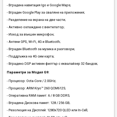
- Вградена навигация Igo и Google Maps;
- Вграден Google Play за сваляне на приложения;
- Разделение на екрана на две части;
- Активно охлаждане с вентилатор;
- Изход за външен микрофон;
- Антени GPS, Wi-Fi, 4G и Bluetooth;
- Вграден Bluetooth за музика и разговори;
- Поддръжка на 4G сим карта;
- Вградено DSP активен филтър с еквалайзер 32 бандов;
Параметри за Модел G9:
- Процесор: Octa-Core / 2.0GHz;
- Процесор: ARM Kryo™ 260 QCM6125;
- Оперативна RAM памет: 6 / 8 GB DDR5;
- Вградена Дискова памет: 128 / 256 GB;
- Резолюция на Дисплей: 1280х720 QLED или In-Cell;