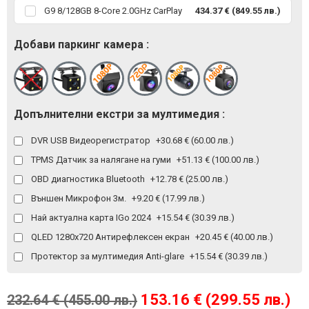
G9 8/128GB 8-Core 2.0GHz CarPlay
434.37 € (849.55 лв.)
Добави паркинг камера :
Допълнителни екстри за мултимедия :
DVR USB Видеорегистратор
+30.68 € (60.00 лв.)
TPMS Датчик за налягане на гуми
+51.13 € (100.00 лв.)
OBD диагностика Bluetooth
+12.78 € (25.00 лв.)
Външен Микрофон 3м.
+9.20 € (17.99 лв.)
Най актуална карта IGo 2024
+15.54 € (30.39 лв.)
QLED 1280x720 Антирефлексен екран
+20.45 € (40.00 лв.)
Протектор за мултимедия Anti-glare
+15.54 € (30.39 лв.)
153.16 € (299.55 лв.)
232.64 € (455.00 лв.)