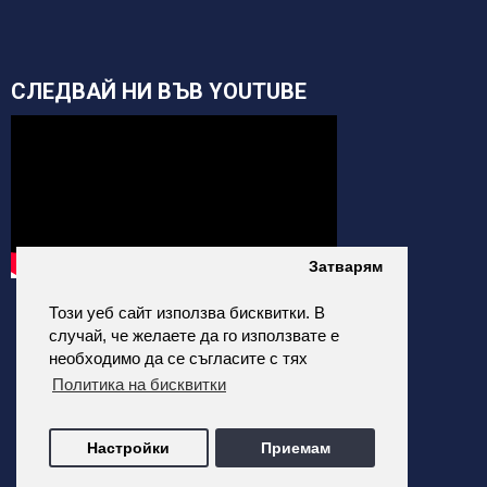
СЛЕДВАЙ НИ ВЪВ YOUTUBE
Затварям
Този уеб сайт използва бисквитки. В
случай, че желаете да го използвате е
необходимо да се съгласите с тях
Политика на бисквитки
alfatehnics.com © 2026 Всички права запазени.
Настройки
Приемам
Всички цени на сайта са с Включено ДДС
Изработка на онлайн магазин от ALDEV