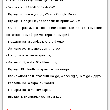
- Технология на дисплей: QLED / In-cell;
- Усилвател: TAS6424QD - 4x75W;
- Вградена навигация Igo, Waze и Google Maps;
- Вграден Google Play за сваляне на приложения;
- G9 поддържа дистанционно видеонаблюдение на автомобила
по всяко време ( при монтирани камери );
- Поддръжка на CarPlay & Android Auto;
- Активно охлаждане с вентилатор;
- Изход за външен микрофон;
- Антени GPS, Wi-Fi, 4G и Bluetooth;
- Вграден Bluetooth за музика и разговори;
- Възможност за инсталация на Igo, Waze,Sygic, Here go и други;
- Разделение на екрана 2 части;
- Поддръжка на 4G сим карта;
- Вграден DSP еквалайзер 48 бандов;