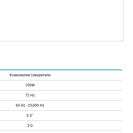
Коаксиални говорители
100W
72 Hz
60 Hz - 25,000 Hz
6.5"
3 Ω