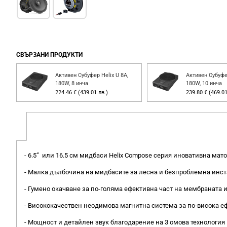
СВЪРЗАНИ ПРОДУКТИ
Активен Субуфер Helix U 8A,
Активен Субуфер
180W, 8 инча
180W, 10 инча
224.46 € (439.01 лв.)
239.80 € (469.01
- 6.5” или 16.5 см мидбаси Helix Compose серия иновативна ма
- Малка дълбочина на мидбасите за лесна и безпроблемна инс
- Гумено окачване за по-голяма ефективна част на мембраната 
- Висококачествен неодимова магнитна система за по-висока е
- Мощност и детайлен звук благодарение на 3 омова технология