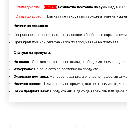
-
Спиди до офис
–
ПРОМО
Безплатна доставка на суми над 153.39 
-
Спиди до адрес
– Пратката се таксува по тарифния план на кури
Начини на плащане:
Изпращане с наложен платеж - плащане в брой или с карта на кури
Чрез кредитна или дебитна карта при получаване на пратката
Статуси на продукта:
На склад
: Доставя се от външен склад, необходимо време за дос
Изчерпано:
Не ясна дата за доставка на продукта.
Очакваме доставка:
Направена заявка в очакване на доставка 
Наличен аналог:
Наличен сходен продукт, ако не го намирате, може
Не се предлага вече:
Продукта няма да бъде зареждан или ще се 