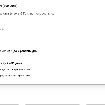
€ (300.00лв)
ерската фирма -25% клиентска отстъпка
ер.
таква от
1 до 7 работни дни.
между
7 и 31 дена.
 да се свържете с нас.
предложи алтернатива.
МОЖЕ ДА ХАРЕСАТЕ ОЩЕ