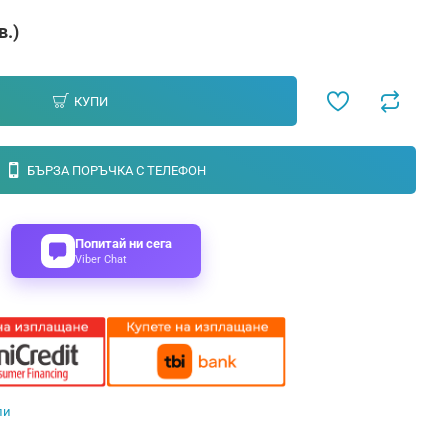
в.)
КУПИ
БЪРЗА ПОРЪЧКА С ТЕЛЕФОН
Попитай ни сега
Viber Chat
ли