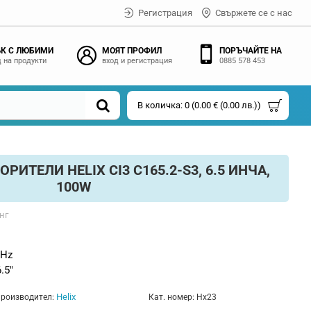
Регистрация
Свържете се с нас
К С ЛЮБИМИ
МОЯТ ПРОФИЛ
ПОРЪЧАЙТЕ НА
 на продукти
вход и регистрация
0885 578 453
В количка: 0 (0.00 € (0.00 лв.))
ИТЕЛИ HELIX CI3 C165.2-S3, 6.5 ИНЧА,
100W
нг
 Hz
6.5"
Helix
роизводител:
Кат. номер:
Hx23