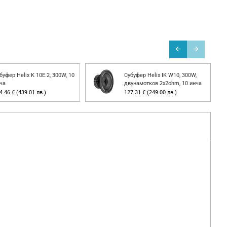
буфер Helix K 10E.2, 300W, 10
Субуфер Helix IK W10, 300W,
ча
двунамотков 2х2ohm, 10 инча
4.46 € (439.01 лв.)
127.31 € (249.00 лв.)