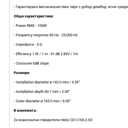
- Гарантирано висококачествен звук с добър дембър, ясни сред
Общи характеристики:
- Power RMS - 100W
- Frequency response 60 Hz - 25,000 Hz
- Impedance - 3 Ω
- Efficiency 1 W / 1 m - 91 dB 2.83V / 1m
- Crossover 6dB slope
Размери:
- Installation diameter ø 142.0 mm / 5.59”
- Installation depth 60.7 mm / 2.39”
- Outer diameter ø 165.0 mm / 6.50”
В комплекта:
2x коаксиални говорители Helix Ci3 C165.2-S3