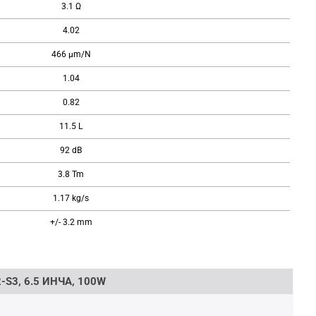
3.1 Ω
4.02
466 μm/N
1.04
0.82
11.5 L
92 dB
3.8 Tm
1.17 kg/s
+/- 3.2 mm
S3, 6.5 ИНЧА, 100W