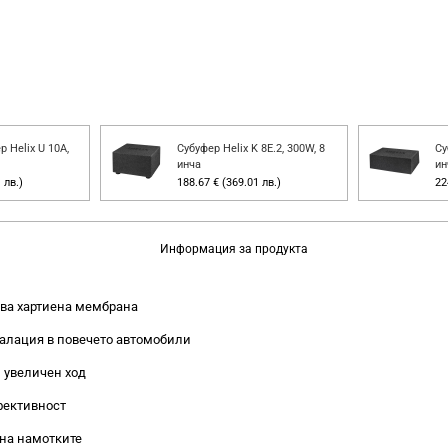
 Helix U 10A,
Субуфер Helix K 8E.2, 300W, 8
Су
инча
ин
 лв.)
188.67 € (369.01 лв.)
22
Информация за продукта
това хартиена мембрана
талация в повечето автомобили
и увеличен ход
фективност
 на намотките