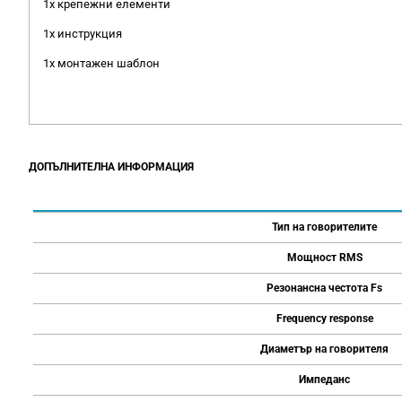
1x крепежни елементи
1x инструкция
1x монтажен шаблон
ДОПЪЛНИТЕЛНА ИНФОРМАЦИЯ
Тип на говорителите
Мощност RMS
Резонансна честота Fs
Frequency response
Диаметър на говорителя
Импеданс