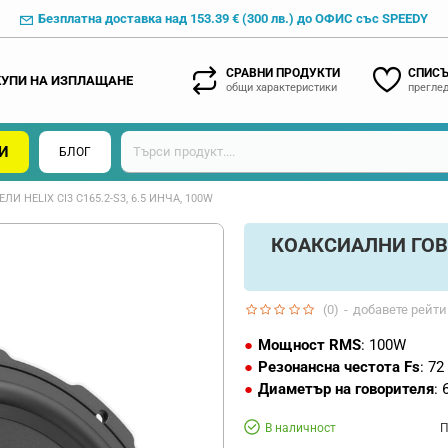
Безплатна доставка над 153.39 € (300 лв.) до ОФИС със SPEEDY
СРАВНИ ПРОДУКТИ
СПИСЪ
КУПИ НА ИЗПЛАЩАНЕ
общи характеристики
преглед
И
БЛОГ
 HELIX CI3 C165.2-S3, 6.5 ИНЧА, 100W
КОАКСИАЛНИ ГОВОР
(0)
-
добавете рейти
Мощност RMS
: 100W
Резонансна честота Fs
: 72
Диаметър на говорителя
: 
В наличност
П