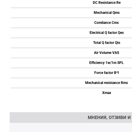
DC Resistance Re
Mechanical Qms
Comliance Cms
Electrical Q factor Qes
Total Q factor Qts
Air Volume VAS
Efficiency 1w/1m SPL
Force factor B*I
Mechanical resistance Rms
Xmax
Напишете отзив
МНЕНИЯ, ОТЗИВИ И 