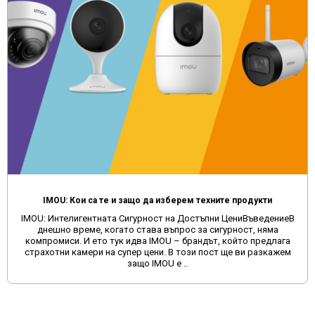
IMOU: Кои са те и защо да изберем техните продукти
IMOU: Интелигентната Сигурност на Достъпни ЦениВъведениеВ
днешно време, когато става въпрос за сигурност, няма
компромиси. И ето тук идва IMOU – брандът, който предлага
страхотни камери на супер цени. В този пост ще ви разкажем
защо IMOU е ..