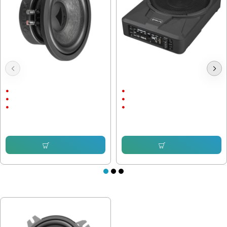
Субуфер Helix IK W8, 300W,
Активен Субуфер Helix U 10A,
двунамотков 2х2ohm, 8 инча
180W, 10 инча
300/600 W
180/360 W
37Hz
40Hz
8"
10"
102.25 € (199.98 лв.)
239.80 € (469.01 лв.)
Купи
Купи
ПОСЛЕДНО РАЗГЛЕДАХТЕ