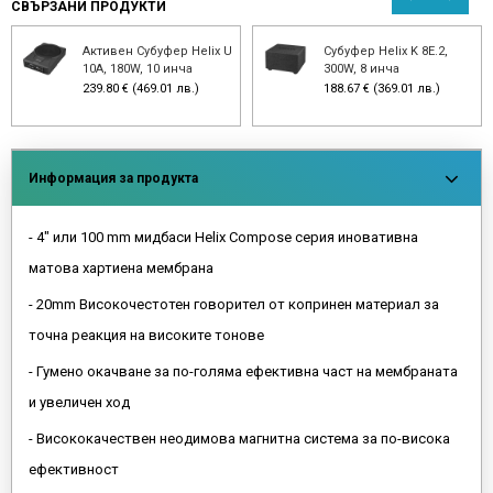
СВЪРЗАНИ ПРОДУКТИ
Активен Субуфер Helix U
Субуфер Helix K 8E.2,
10A, 180W, 10 инча
300W, 8 инча
239.80 € (469.01 лв.)
188.67 € (369.01 лв.)
Информация за продукта
- 4" или 100 mm мидбаси Helix Compose серия иновативна
матова хартиена мембрана
- 20mm Високочестотен говорител от копринен материал за
точна реакция на високите тонове
- Гумено окачване за по-голяма ефективна част на мембраната
и увеличен ход
- Висококачествен неодимова магнитна система за по-висока
ефективност