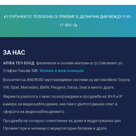
ПОРЪЧКИ ПО ТЕЛЕФОНА СЕ ПРИЕМАТ В ДЕЛНИЧНИ ДНИ МЕЖДУ 9:30 -
17:30Ч.
ЗА НАС
АЛФА ТЕЧ ЕООД
физически и онлайн магазин в гр.Севлиево ул.
Стефан Пешев 50Б.
Кликни и виж локация
Вносител на ANDROID мултимедийни системи за автомобили Toyota,
VW, Opel, Mercedes, BMW, Peugeot, Dacia, Seat и много други..
Фирмата разполга с екип за изграждане и продажба на Wi-fi и IP
камери за видеонаблюдение, ние сме с дългогодишен опит в
сферата на видеонаблюдението.
Продажба на соларно осветление за дома и индустриална цел.
Прожектори и челници с акумулаторни батерии и други.