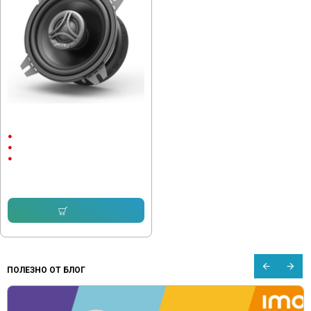
Коаксиални говорители Helix CB
C100.2-S3, 4 инча, 60W
60W
113 Hz
4"
76.18 € (149.00 лв.)
Купи
ПОЛЕЗНО ОТ БЛОГ