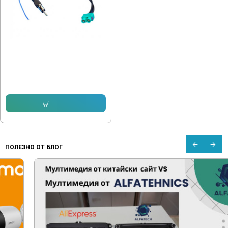
Антенен адаптер двойна FAKRA
букса към DIN за VW
11.50 € (22.49 лв.)
Купи
ПОЛЕЗНО ОТ БЛОГ