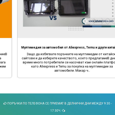
Мултимедия за автомобил от Aliexpress, Temu и други китайски сайтове
Защо да избягвате поръчките на мултимедии от китайски
сайтове и да изберете качеството, което предлагамеВ днешно
време много потребители се насочват към онлайн платформи
като Aliexpress и Temu за покупка на мултимедии за
автомобили. Макар ч..
ПОРЪЧКИ ПО ТЕЛЕФОНА СЕ ПРИЕМАТ В ДЕЛНИЧНИ ДНИ МЕЖДУ 9:30 -
17:30Ч.