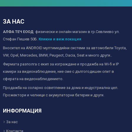
ЗА НАС
АЛФА ТЕЧ ЕООД
физически и онлайн магазин в гр.Севлиево ул.
Стефан Пешев 50Б.
Кликни и виж локация
Вносител на ANDROID мултимедийни системи за автомобили Toyota,
VW, Opel, Mercedes, BMW, Peugeot, Dacia, Seat и много други..
Фирмата разполга с екип за изграждане и продажба на Wi-fi и IP
камери за видеонаблюдение, ние сме с дългогодишен опит в
сферата на видеонаблюдението.
Продажба на соларно осветление за дома и индустриална цел.
Прожектори и челници с акумулаторни батерии и други.
ИНФОРМАЦИЯ
За нас
Контакти