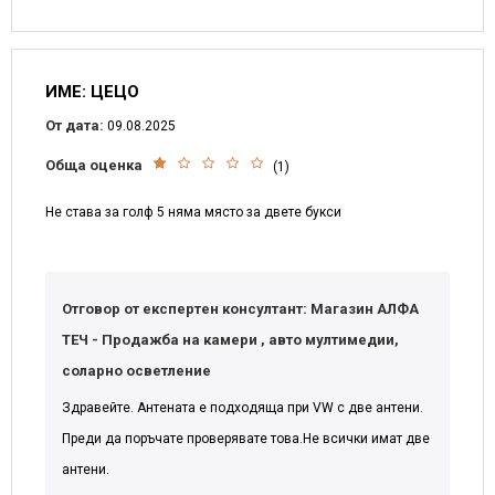
ИМЕ: ЦЕЦО
От дата:
09.08.2025
Обща оценка
(1)
Не става за голф 5 няма място за двете букси
Отговор от експертен консултант: Магазин АЛФА
ТЕЧ - Продажба на камери , авто мултимедии,
соларно осветление
Здравейте. Антената е подходяща при VW с две антени.
Преди да поръчате проверявате това.Не всички имат две
антени.