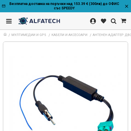
Безплатна доставка на поръчки над 153.39 € (300лв) до ОФИС
със SPEEDY
МУЛТИМЕДИИ И GPS
КАБЕЛИ И АКСЕСОАРИ
АНТЕНЕН АДАПТЕР ДВО