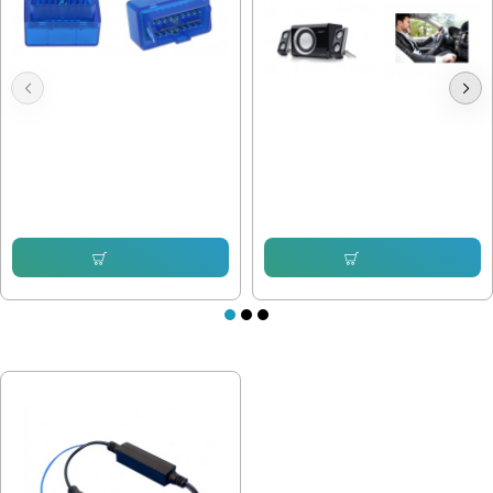
OBD2 Диагностика Elm327
Bluetooth Аудио Адаптер
15.34 € (30.00 лв.)
7.16 € (14.00 лв.)
12.78 € (25.00 лв.)
Купи
Купи
ПОСЛЕДНО РАЗГЛЕДАХТЕ