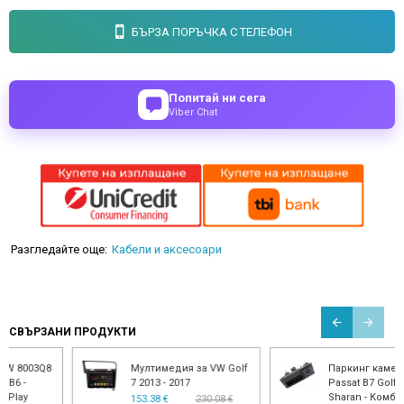
БЪРЗА ПОРЪЧКА С ТЕЛЕФОН
Попитай ни сега
Viber Chat
Разгледайте още:
Кабели и аксесоари
СВЪРЗАНИ ПРОДУКТИ
Мултимедия за VW Golf
Паркинг камера VW
7 2013 - 2017
Passat B7 Golf Jetta
Sharan - Комби вариант
153.38 €
230.08 €