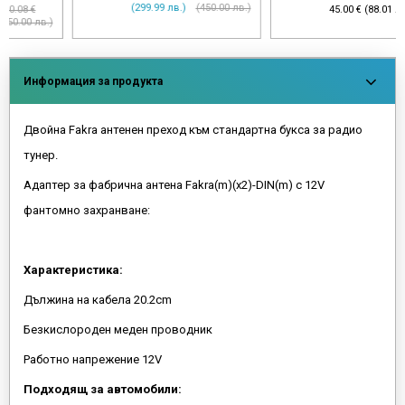
(299.99 лв.)
(450.00 лв.)
45.00 € (88.01 лв.)
Информация за продукта
Двойна Fakra антенен преход към стандартна букса за радио
тунер.
Адаптер за фабрична антена Fakra(m)(x2)-DIN(m) с 12V
фантомно захранване:
Характеристика:
Дължина на кабела 20.2cm
Безкислороден меден проводник
Работно напрежение 12V
Подходящ за автомобили: