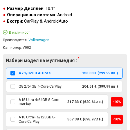
Размер Дисплей
: 10.1"
Операционна система
: Android
Екстри
: CarPlay & AndroidAuto
В наличност
Volkswagen
Производител:
Кат. номер:
V002
Избери модел на мултимедия :
А7 1/32GB 4-Core
153.38 € (299.99 лв.)
Q8 2/64GB 4-Core CarPlay
204.51 € (399.99 лв.)
A18 Ultra 4/64GB 8-Core
317.33 € (620.64 лв.)
-10%
CarPlay
A18 Ultra+ 6/128GB 8-
357.38 € (698.97 лв.)
-10%
Core CarPlay