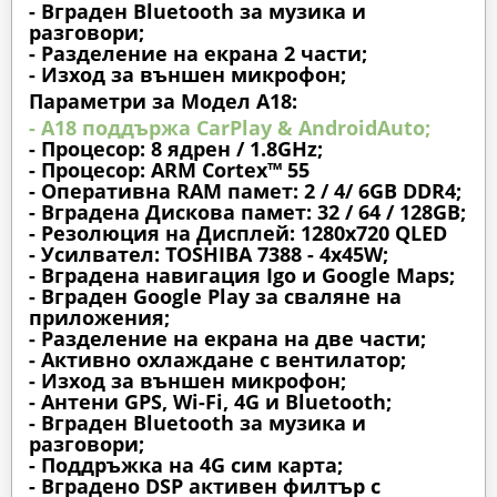
- Вграден Bluetooth за музика и
разговори;
- Разделение на екрана 2 части;
- Изход за външен микрофон;
Параметри за Модел A18:
- A18 поддържа CarPlay & AndroidAuto;
- Процесор: 8 ядрен / 1.8GHz;
- Процесор: ARM Cortex™ 55
- Оперативна RAM памет: 2 / 4/ 6GB DDR4;
- Вградена Дискова памет: 32 / 64 / 128GB;
- Резолюция на Дисплей: 1280х720 QLED
- Усилвател: TOSHIBA 7388 - 4x45W;
- Вградена навигация Igo и Google Maps;
- Вграден Google Play за сваляне на
приложения;
- Разделение на екрана на две части;
- Активно охлаждане с вентилатор;
- Изход за външен микрофон;
- Антени GPS, Wi-Fi, 4G и Bluetooth;
- Вграден Bluetooth за музика и
разговори;
- Поддръжка на 4G сим карта;
- Вградено DSP активен филтър с