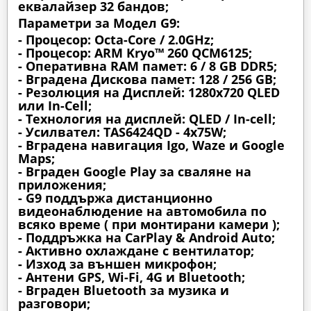
еквалайзер 32 бандов;
Параметри за Модел G9:
- Процесор: Octa-Core / 2.0GHz;
- Процесор: ARM Kryo™ 260 QCM6125;
- Оперативна RAM памет: 6 / 8 GB DDR5;
- Вградена Дискова памет: 128 / 256 GB;
- Резолюция на Дисплей: 1280х720 QLED
или In-Cell;
- Технология на дисплей: QLED / In-cell;
- Усилвател: TAS6424QD - 4x75W;
- Вградена навигация Igo, Waze и Google
Maps;
- Вграден Google Play за сваляне на
приложения;
- G9 поддържа дистанционно
видеонаблюдение на автомобила по
всяко време ( при монтирани камери );
- Поддръжка на CarPlay & Android Auto;
- Активно охлаждане с вентилатор;
- Изход за външен микрофон;
- Антени GPS, Wi-Fi, 4G и Bluetooth;
- Вграден Bluetooth за музика и
разговори;