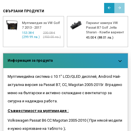
СВЪРЗАНИ ПРОДУКТИ
Мултимедия за VW Golf
Паркинг камера VW
7 2013 - 2017
Passat B7 Golf Jetta
Sharan - Комби вариант
153.38 €
230.08 €
(299.99 лв.)
(450.00 лв.)
45.00 € (88.01 лв.)
Информация за продукта
Мултимедийна система с 10.1" LCD/QLED дисплей, Android Най-
актуална версия за Passat B7, CC, Magotan 2005-2015г. Вградено
меню на български и активно охлаждане с вентилатор за
сигурна и надеждна работа.
Съвместимост на мултимедия :
Volkswagen Passat B6 CC Magotan 2005-2010 ( При някой модели
е нужно изрязване на таблото );