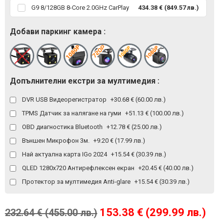
G9 8/128GB 8-Core 2.0GHz CarPlay
434.38 € (849.57 лв.)
Добави паркинг камера :
Допълнителни екстри за мултимедия :
DVR USB Видеорегистратор
+30.68 € (60.00 лв.)
TPMS Датчик за налягане на гуми
+51.13 € (100.00 лв.)
OBD диагностика Bluetooth
+12.78 € (25.00 лв.)
Външен Микрофон 3м.
+9.20 € (17.99 лв.)
Най актуална карта IGo 2024
+15.54 € (30.39 лв.)
QLED 1280x720 Антирефлексен екран
+20.45 € (40.00 лв.)
Протектор за мултимедия Anti-glare
+15.54 € (30.39 лв.)
153.38 € (299.99 лв.)
232.64 € (455.00 лв.)