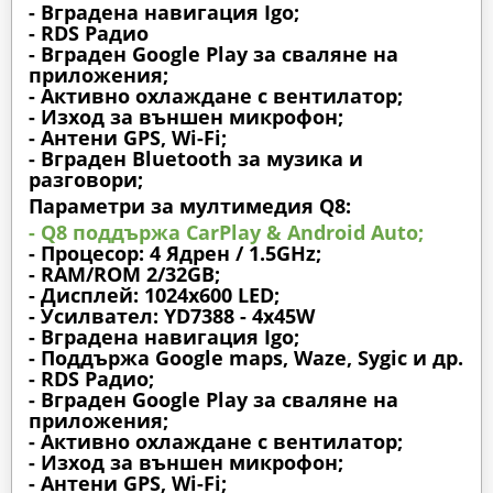
- Вградена навигация Igo;
- RDS Радио
- Вграден Google Play за сваляне на
приложения;
- Активно охлаждане с вентилатор;
- Изход за външен микрофон;
- Антени GPS, Wi-Fi;
- Вграден Bluetooth за музика и
разговори;
Параметри за мултимедия Q8:
- Q8 поддържа CarPlay & Android Auto;
- Процесор: 4 Ядрен / 1.5GHz;
- RAM/ROM 2/32GB;
- Дисплей: 1024х600 LED;
- Усилвател: YD7388 - 4x45W
- Вградена навигация Igo;
- Поддържа Google maps, Waze, Sygic и др.
- RDS Радио;
- Вграден Google Play за сваляне на
приложения;
- Активно охлаждане с вентилатор;
- Изход за външен микрофон;
- Антени GPS, Wi-Fi;