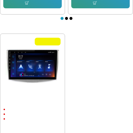
Купи
Купи
ПОСЛЕДНО РАЗГЛЕДАХТЕ
Летни Оферти
Мултимедия VW Passat B7,
Passat CC Magotan 2005-2015
10.1"
Android
CarPlay & AndroidAuto
232.64 € (455.00 лв.)
153.38 € (299.99 лв.)