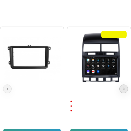
МОЖЕ ДА ХАРЕСАТЕ ОЩЕ
Летни Оферти
Double Din, VW GOLF 5, Адаптора
Мултимедия за VW Touareg 7L
рамка
2002 - 2010 9"
9"
Android
CarPlay & AndroidAuto
20.45 € (40.00 лв.)
17.89 € (34.99 лв.)
245.42 € (480.00 лв.)
153.38 € (299.99 лв.)