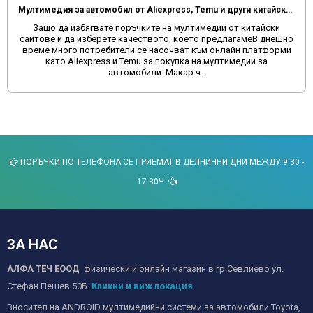
Мултимедия за автомобил от Aliexpress, Temu и други китайски сайтове
Защо да избягвате поръчките на мултимедии от китайски
сайтове и да изберете качеството, което предлагамеВ днешно
време много потребители се насочват към онлайн платформи
като Aliexpress и Temu за покупка на мултимедии за
автомобили. Макар ч..
ПОРЪЧКИ ПО ТЕЛЕФОНА СЕ ПРИЕМАТ В ДЕЛНИЧНИ ДНИ МЕЖДУ 9:30 -
17:30Ч.
ЗА НАС
АЛФА ТЕЧ ЕООД
физически и онлайн магазин в гр.Севлиево ул.
Стефан Пешев 50Б.
Кликни и виж локация
Вносител на ANDROID мултимедийни системи за автомобили Toyota,