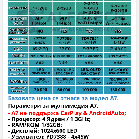
Базовата цена се отнася за модел А7.
Параметри за мултимедия A7:
- A7 не поддържа CarPlay & AndroidAuto;
- Процесор: 4 Ядрен / 1.3GHz;
- RAM/ROM 1/32GB;
- Дисплей: 1024х600 LED;
- Усилвател: YD7388 - 4x45W