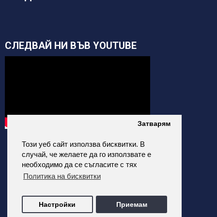
СЛЕДВАЙ НИ ВЪВ YOUTUBE
Затварям
Този уеб сайт използва бисквитки. В
случай, че желаете да го използвате е
необходимо да се съгласите с тях
Политика на бисквитки
alfatehnics.com © 2026 Всички права запазени.
Настройки
Приемам
Всички цени на сайта са с Включено ДДС