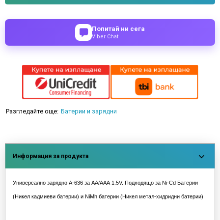
Попитай ни сега
Viber Chat
Разгледайте още:
Батерии и зарядни
Информация за продукта
Универсално зарядно A-636 за AA/ААА 1.5V. Подходящо за Ni-Cd Батерии
(Никел кадмиеви батерии) и NiMh батерии (Никел метал-хидридни батерии)