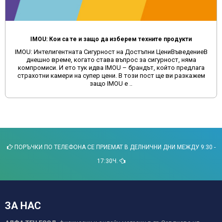
IMOU: Кои са те и защо да изберем техните продукти
IMOU: Интелигентната Сигурност на Достъпни ЦениВъведениеВ
днешно време, когато става въпрос за сигурност, няма
компромиси. И ето тук идва IMOU – брандът, който предлага
страхотни камери на супер цени. В този пост ще ви разкажем
защо IMOU е ..
ПОРЪЧКИ ПО ТЕЛЕФОНА СЕ ПРИЕМАТ В ДЕЛНИЧНИ ДНИ МЕЖДУ 9:30 -
17:30Ч.
ЗА НАС