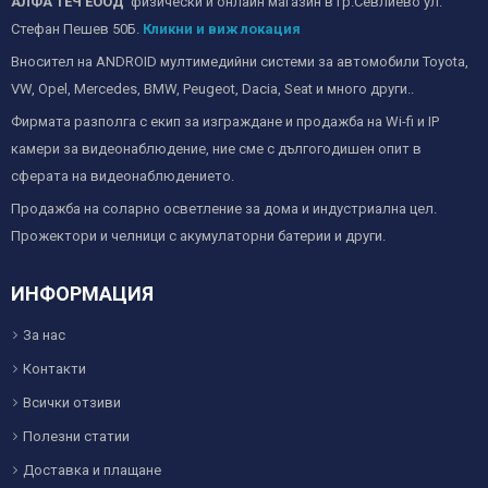
АЛФА ТЕЧ ЕООД
физически и онлайн магазин в гр.Севлиево ул.
Стефан Пешев 50Б.
Кликни и виж локация
Вносител на ANDROID мултимедийни системи за автомобили Toyota,
VW, Opel, Mercedes, BMW, Peugeot, Dacia, Seat и много други..
Фирмата разполга с екип за изграждане и продажба на Wi-fi и IP
камери за видеонаблюдение, ние сме с дългогодишен опит в
сферата на видеонаблюдението.
Продажба на соларно осветление за дома и индустриална цел.
Прожектори и челници с акумулаторни батерии и други.
ИНФОРМАЦИЯ
За нас
Контакти
Всички отзиви
Полезни статии
Доставка и плащане