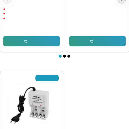
Захранващ Адаптер 12V / 2A
Зарядно Li-Ion 3.7V
С щепсел
12V/2A
С Кабел
28.12 € (55.00 лв.)
17.89 € (34.99 лв.)
5.11 € (9.99 лв.)
Купи
Купи
ПОСЛЕДНО РАЗГЛЕДАХТЕ
✘Изчерпано