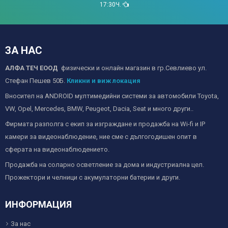
17:30Ч.
ЗА НАС
АЛФА ТЕЧ ЕООД
физически и онлайн магазин в гр.Севлиево ул.
Стефан Пешев 50Б.
Кликни и виж локация
Вносител на ANDROID мултимедийни системи за автомобили Toyota,
VW, Opel, Mercedes, BMW, Peugeot, Dacia, Seat и много други..
Фирмата разполга с екип за изграждане и продажба на Wi-fi и IP
камери за видеонаблюдение, ние сме с дългогодишен опит в
сферата на видеонаблюдението.
Продажба на соларно осветление за дома и индустриална цел.
Прожектори и челници с акумулаторни батерии и други.
ИНФОРМАЦИЯ
За нас