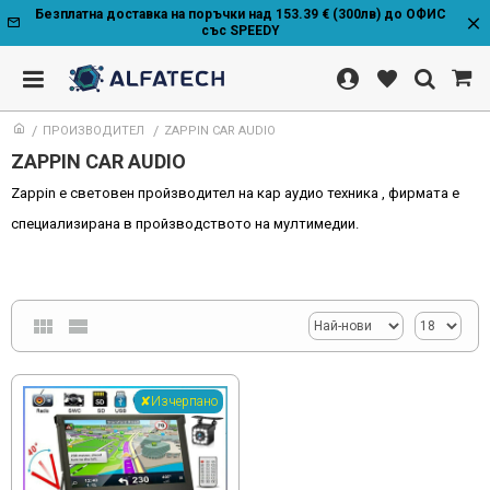
Безплатна доставка на поръчки над 153.39 € (300лв) до ОФИС
със SPEEDY
ПРОИЗВОДИТЕЛ
ZAPPIN CAR AUDIO
ZAPPIN CAR AUDIO
Zappin е световен пройзводител на кар аудио техника , фирмата е
специализирана в пройзводството на мултимедии.
✘Изчерпано