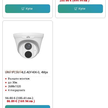
255.64 € (499.99 лв.)
Купи
Купи
UNV IPC3614LE-ADF40K-G, 4Mpx
Външен монтаж
до 30м.
2688x1520
4 megapixels
94.80 € (185.41 лв.)
86.89 € (169.94 лв.)