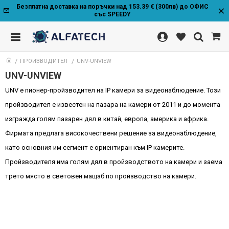
Безплатна доставка на поръчки над 153.39 € (300лв) до ОФИС
със SPEEDY
ПРОИЗВОДИТЕЛ
UNV-UNVIEW
UNV-UNVIEW
UNV е пионер-пройзводител на IP камери за видеонаблюдение. Този
пройзводител е известен на пазара на камери от 2011 и до момента
изгражда голям пазарен дял в китай, европа, америка и африка.
Фирмата предлага високочествени решение за видеонаблюдение,
като основния им сегмент е ориентиран към IP камерите.
Пройзводителя има голям дял в пройзводството на камери и заема
трето място в световен мащаб по пройзводство на камери.