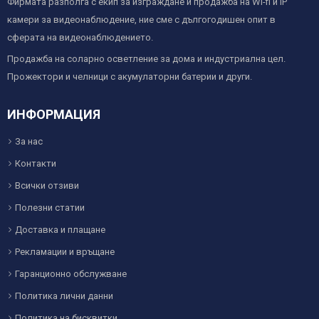
Фирмата разполга с екип за изграждане и продажба на Wi-fi и IP
камери за видеонаблюдение, ние сме с дългогодишен опит в
сферата на видеонаблюдението.
Продажба на соларно осветление за дома и индустриална цел.
Прожектори и челници с акумулаторни батерии и други.
ИНФОРМАЦИЯ
За нас
Контакти
Всички отзиви
Полезни статии
Доставка и плащане
Рекламации и връщане
Гаранционно обслужване
Политика лични данни
Политика на бисквитки