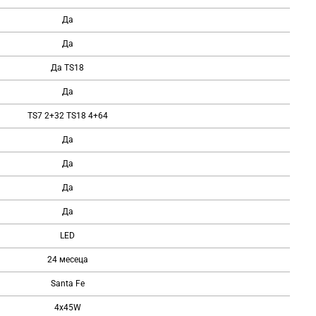
Да
Да
Да TS18
Да
TS7 2+32 TS18 4+64
Да
Да
Да
Да
LED
24 месеца
Santa Fe
4x45W