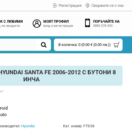
Регистрация
Свържете се с нас
К С ЛЮБИМИ
МОЯТ ПРОФИЛ
ПОРЪЧАЙТЕ НА
 на продукти
вход и регистрация
0885 578 453
В количка: 0 (0.00 € (0.00 лв.))
UNDAI SANTA FE 2006-2012 С БУТОНИ 8
ИНЧА
нг
roid
Auto
Hyundai
оизводител:
Кат. номер:
FTS-06