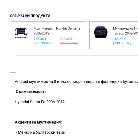
СВЪРЗАНИ ПРОДУКТИ
yundai SantaFe
Мултимедия Hyundai IX 35
Tucson 2009-2015
286.32 €
153.38 €
232.64 €
(559.99 лв.)
(299.99 лв.)
(455.00 лв.)
(
Android мултимедия 8 инча сензорен екран с физически бутони и
Съвместимост:
Hyundai Santa Fe 2006-2012;
Акценти за мултимедия:
- Меню на български език;