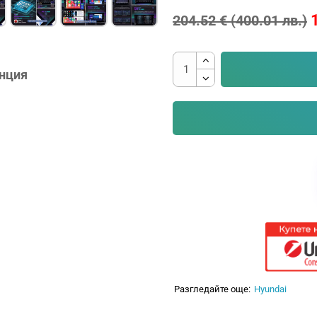
204.52 € (400.01 лв.)
анция
Разгледайте още:
Hyundai