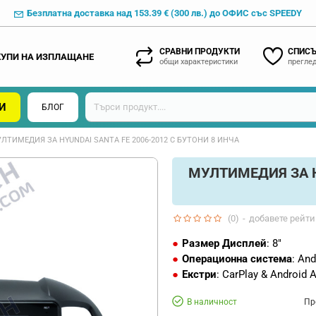
Безплатна доставка над 153.39 € (300 лв.) до ОФИС със SPEEDY
СРАВНИ ПРОДУКТИ
СПИСЪ
КУПИ НА ИЗПЛАЩАНЕ
общи характеристики
преглед
И
БЛОГ
ЛТИМЕДИЯ ЗА HYUNDAI SANTA FE 2006-2012 С БУТОНИ 8 ИНЧА
МУЛТИМЕДИЯ ЗА HY
(0)
-
добавете рейти
Размер Дисплей
: 8"
Операционна система
: And
Екстри
: CarPlay & Android 
В наличност
Пр