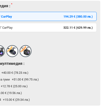
едия :
 CarPlay
194.29 € (380.00 лв.)
" CarPlay
322.11 € (629.99 лв.)
 мултимедия :
р
+40.00 € (78.23 лв.)
на гуми
+51.00 € (99.75 лв.)
+12.78 € (25.00 лв.)
.00 € (19.56 лв.)
24
+15.00 € (29.34 лв.)