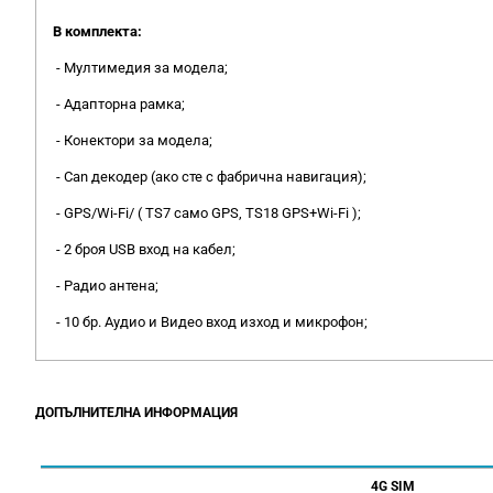
В комплекта:
- Мултимедия за модела;
- Адапторна рамка;
- Конектори за модела;
- Can декодер (ако сте с фабрична навигация);
- GPS/Wi-Fi/ ( TS7 само GPS, TS18 GPS+Wi-Fi );
- 2 броя USB вход на кабел;
- Радио антена;
- 10 бр. Аудио и Видео вход изход и микрофон;
ДОПЪЛНИТЕЛНА ИНФОРМАЦИЯ
4G SIM