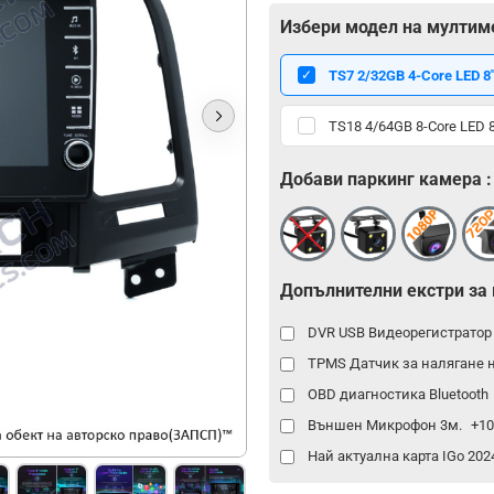
Избери модел на мултим
TS7 2/32GB 4-Core LED 8"
TS18 4/64GB 8-Core LED 8
Добави паркинг камера :
Допълнителни екстри за
DVR USB Видеорегистрато
TPMS Датчик за налягане 
OBD диагностика Bluetooth
Външен Микрофон 3м.
+10
Най актуална карта IGo 20