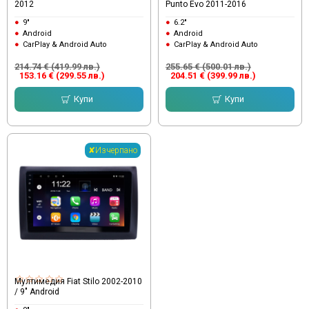
2012
Punto Evo 2011-2016
9"
6.2"
Android
Android
CarPlay & Android Auto
CarPlay & Android Auto
214.74 € (419.99 лв.)
255.65 € (500.01 лв.)
153.16 € (299.55 лв.)
204.51 € (399.99 лв.)
Купи
Купи
✘Изчерпано
Мултимедия Fiat Stilo 2002-2010
/ 9" Android