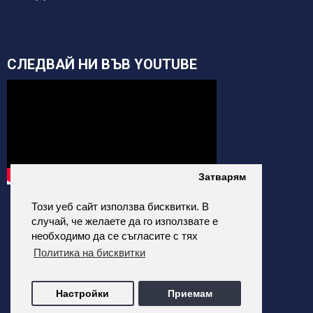
СЛЕДВАЙ НИ ВЪВ YOUTUBE
Затварям
Този уеб сайт използва бисквитки. В
случай, че желаете да го използвате е
необходимо да се съгласите с тях
Политика на бисквитки
alfatehnics.com © 2026 Всички права запазени.
Настройки
Приемам
Всички цени на сайта са с Включено ДДС
Филтри