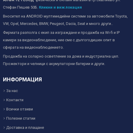
Стефан Пешев 50Б.
Кликни и виж локация
Вносител на ANDROID мултимедийни системи за автомобили Toyota,
VW, Opel, Mercedes, BMW, Peugeot, Dacia, Seat и много други..
Фирмата разполга с екип за изграждане и продажба на Wi-fi и IP
камери за видеонаблюдение, ние сме с дългогодишен опит в
сферата на видеонаблюдението.
Продажба на соларно осветление за дома и индустриална цел.
Прожектори и челници с акумулаторни батерии и други.
ИНФОРМАЦИЯ
За нас
Контакти
Всички отзиви
Полезни статии
Доставка и плащане