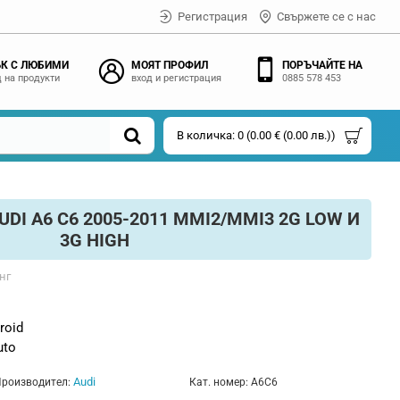
Регистрация
Свържете се с нас
К С ЛЮБИМИ
МОЯТ ПРОФИЛ
ПОРЪЧАЙТЕ НА
 на продукти
вход и регистрация
0885 578 453
В количка: 0 (0.00 € (0.00 лв.))
I A6 C6 2005-2011 MMI2/MMI3 2G LOW И
3G HIGH
нг
roid
uto
Audi
роизводител:
Кат. номер:
A6C6