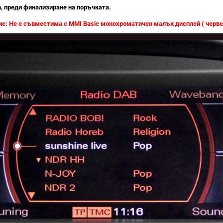
, преди финализиране на поръчката.
е: Не е съвместима с MMI Basic монохроматичен малък дисплей ( черве