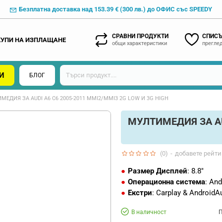
Безплатна доставка над 153.39 € (300 лв.) до ОФИС със SPEEDY
СРАВНИ ПРОДУКТИ
СПИСЪ
КУПИ НА ИЗПЛАЩАНЕ
общи характеристики
преглед
И
БЛОГ
МЕДИЯ ЗА AUDI A6 C6 2005-2011 MMI2/MMI3 2G LOW И 3G HIGH
МУЛТИМЕДИЯ ЗА AUD
(0)
-
добавете рейти
Размер Дисплей
: 8.8"
Операционна система
: And
Екстри
: Carplay & AndroidA
В наличност
П