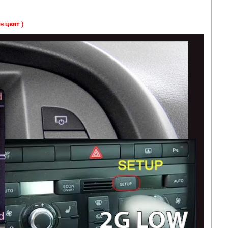
н цвят )