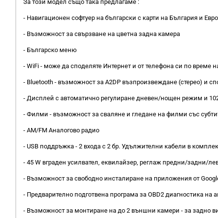
За този модел също така предлагаме :
- Навигационен софтуер на български с карти на България и Евро
- Възможност за свързване на цветна задна камера
- Българско меню
- WiFi - може да споделяте Интернет и от телефона си по време н
- Bluetooth - възможност за A2DP възпроизвеждане (стерео) и с
- Дисплей с автоматично регулиране дневен/нощен режим и 1024
- Филми - възможност за сваляне и гледане на филми със субти
- AM/FM Аналогово радио
- USB поддръжка - 2 входа с 2 бр. Удължителни кабели в компле
- 45 W вграден усилвател, еквилайзер, реглаж предни/задни/ле
- Възможност за свободно инсталиране на приложения от Google 
- Предварително подготвена програма за OBD2 диагностика на а
- Възможност за монтиране на до 2 външни камери - за задно 