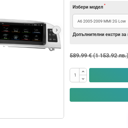
Избери модел
Допълнителни екстри за
589.99 € (1 153.92 лв.