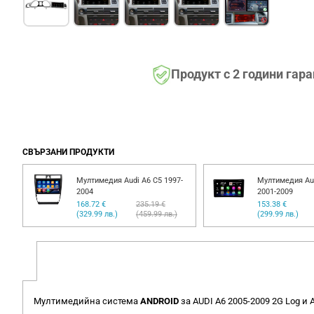
Продукт с 2 години гар
СВЪРЗАНИ ПРОДУКТИ
Мултимедия Audi A6 C5 1997-
Мултимедия Aud
2004
2001-2009
168.72 €
235.19 €
153.38 €
(329.99 лв.)
(459.99 лв.)
(299.99 лв.)
Мултимедийна система
ANDROID
за AUDI A6 2005-2009 2G Log и 