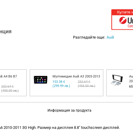
анция
Разгледайте още:
Audi
i A4 B6 B7
Мултимедия Audi A3 2003-2013
Au
2D
153.38 €
232.64 €
(299.99 лв.)
(455.00 лв.)
232.64 €
65
(455.00 лв.)
Информация за продукта
A6 2010-2011 3G High. Размер на дисплея 8.8" touchscreen дисплей.