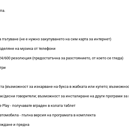
па.
а пътуване (не е нужно закупуването на сим карта за интернет)
поделяне на музика от телефони
/600 резолюция (предостатъчна за разстоянието, от което се гледа)
три
кта (възможност за изкарване на букса в жабката или купето; възможно
ви/десни говорители; възможност за инсталиране на други програми за 
Play - получавате вграден в колата таблет
втомобила - пълна версия на програмата в комплекта
виждане и предна