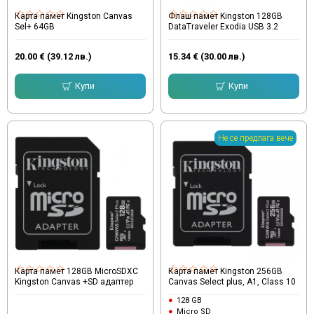
Карта памет Kingston Canvas
Флаш памет Kingston 128GB
Sel+ 64GB
DataTraveler Exodia USB 3.2
20.00 € (39.12 лв.)
15.34 € (30.00 лв.)
Купи
Купи
Не се предлага вече
Карта памет 128GB MicroSDXC
Карта памет Kingston 256GB
Kingston Canvas +SD адаптер
Canvas Select plus, A1, Class 10
128 GB
Micro SD