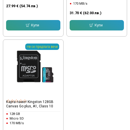
170 MB/s
27.99 € (54.74 лв.)
31.70 € (62.00 лв.)
Купи
Купи
Не се предлага вече
Карта памет Kingston 128GB
Canvas Go plus, A1, Class 10
128 GB
Micro SD
170 MB/s