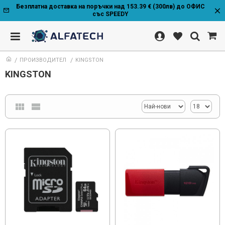
Безплатна доставка на поръчки над 153.39 € (300лв) до ОФИС
със SPEEDY
ПРОИЗВОДИТЕЛ
KINGSTON
KINGSTON